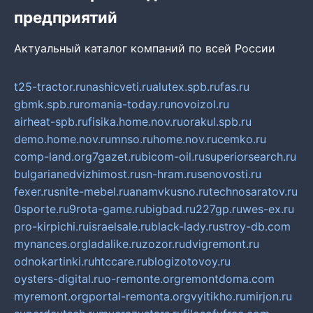
предприятий
Актуальный каталог компаний по всей России
t25-tractor.ru
nashicveti.ru
alutex.spb.ru
fas.ru
gbmk.spb.ru
romania-today.ru
novoizol.ru
airheat-spb.ru
fisika.home.nov.ru
orakul.spb.ru
demo.home.nov.ru
mnso.ru
home.nov.ru
cemko.ru
comp-land.org
7gazet.ru
bicom-oil.ru
superiorsearch.ru
bulgarianedvizhimost.ru
sn-hram.ru
senovosti.ru
fexer.ru
snite-mebel.ru
anamvkusno.ru
technosaratov.ru
0sporte.ru
9rota-game.ru
bigbad.ru
227gp.ru
wes-ex.ru
pro-kirpichi.ru
israelsale.ru
black-lady.ru
stroy-db.com
mynances.org
ladalike.ru
zozor.ru
dvigremont.ru
odnokartinki.ru
htccare.ru
blogizotovoy.ru
oysters-digital.ru
o-remonte.org
remontdoma.com
myremont.org
portal-remonta.org
vyitikho.ru
mirjon.ru