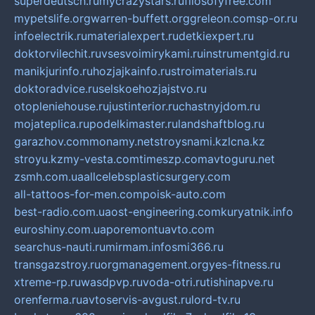
superdeutsch.ru
mycrazystars.ru
filosofyfree.com
mypetslife.org
warren-buffett.org
greleon.com
sp-or.ru
infoelectrik.ru
materialexpert.ru
detkiexpert.ru
doktorvilechit.ru
vsesvoimirykami.ru
instrumentgid.ru
manikjurinfo.ru
hozjajkainfo.ru
stroimaterials.ru
doktoradvice.ru
selskoehozjajstvo.ru
otopleniehouse.ru
justinterior.ru
chastnyjdom.ru
mojateplica.ru
podelkimaster.ru
landshaftblog.ru
garazhov.com
monamy.net
stroysnami.kz
lcna.kz
stroyu.kz
my-vesta.com
timeszp.com
avtoguru.net
zsmh.com.ua
allcelebsplasticsurgery.com
all-tattoos-for-men.com
poisk-auto.com
best-radio.com.ua
ost-engineering.com
kuryatnik.info
euroshiny.com.ua
poremontuavto.com
searchus-nauti.ru
mirmam.info
smi366.ru
transgazstroy.ru
orgmanagement.org
yes-fitness.ru
xtreme-rp.ru
wasdpvp.ru
voda-otri.ru
tishinapve.ru
orenferma.ru
avtoservis-avgust.ru
lord-tv.ru