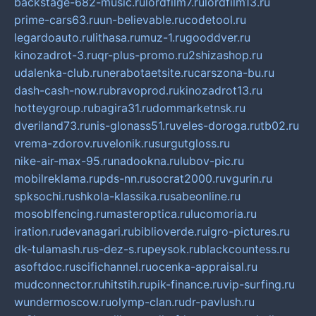
backstage-682-music.ru
lordfilm7.ru
lordfilm13.ru
prime-cars63.ru
un-believable.ru
codetool.ru
legardoauto.ru
lithasa.ru
muz-1.ru
gooddver.ru
kinozadrot-3.ru
qr-plus-promo.ru
2shizashop.ru
udalenka-club.ru
nerabotaetsite.ru
carszona-bu.ru
dash-cash-now.ru
bravoprod.ru
kinozadrot13.ru
hotteygroup.ru
bagira31.ru
dommarketnsk.ru
dveriland73.ru
nis-glonass51.ru
veles-doroga.ru
tb02.ru
vrema-zdorov.ru
velonik.ru
surgutgloss.ru
nike-air-max-95.ru
nadookna.ru
lubov-pic.ru
mobilreklama.ru
pds-nn.ru
socrat2000.ru
vgurin.ru
spksochi.ru
shkola-klassika.ru
sabeonline.ru
mosoblfencing.ru
masteroptica.ru
lucomoria.ru
iration.ru
devanagari.ru
biblioverde.ru
igro-pictures.ru
dk-tulamash.ru
s-dez-s.ru
peysok.ru
blackcountess.ru
asoftdoc.ru
scifichannel.ru
ocenka-appraisal.ru
mudconnector.ru
hitstih.ru
pik-finance.ru
vip-surfing.ru
wundermoscow.ru
olymp-clan.ru
dr-pavlush.ru