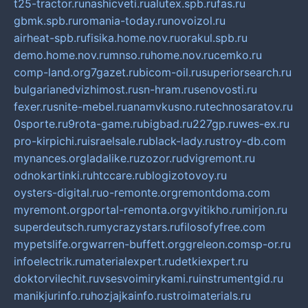
t25-tractor.ru
nashicveti.ru
alutex.spb.ru
fas.ru
gbmk.spb.ru
romania-today.ru
novoizol.ru
airheat-spb.ru
fisika.home.nov.ru
orakul.spb.ru
demo.home.nov.ru
mnso.ru
home.nov.ru
cemko.ru
comp-land.org
7gazet.ru
bicom-oil.ru
superiorsearch.ru
bulgarianedvizhimost.ru
sn-hram.ru
senovosti.ru
fexer.ru
snite-mebel.ru
anamvkusno.ru
technosaratov.ru
0sporte.ru
9rota-game.ru
bigbad.ru
227gp.ru
wes-ex.ru
pro-kirpichi.ru
israelsale.ru
black-lady.ru
stroy-db.com
mynances.org
ladalike.ru
zozor.ru
dvigremont.ru
odnokartinki.ru
htccare.ru
blogizotovoy.ru
oysters-digital.ru
o-remonte.org
remontdoma.com
myremont.org
portal-remonta.org
vyitikho.ru
mirjon.ru
superdeutsch.ru
mycrazystars.ru
filosofyfree.com
mypetslife.org
warren-buffett.org
greleon.com
sp-or.ru
infoelectrik.ru
materialexpert.ru
detkiexpert.ru
doktorvilechit.ru
vsesvoimirykami.ru
instrumentgid.ru
manikjurinfo.ru
hozjajkainfo.ru
stroimaterials.ru