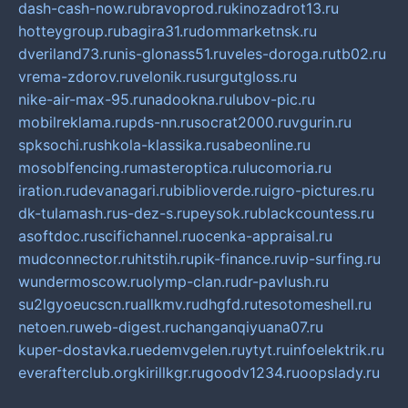
dash-cash-now.ru
bravoprod.ru
kinozadrot13.ru
hotteygroup.ru
bagira31.ru
dommarketnsk.ru
dveriland73.ru
nis-glonass51.ru
veles-doroga.ru
tb02.ru
vrema-zdorov.ru
velonik.ru
surgutgloss.ru
nike-air-max-95.ru
nadookna.ru
lubov-pic.ru
mobilreklama.ru
pds-nn.ru
socrat2000.ru
vgurin.ru
spksochi.ru
shkola-klassika.ru
sabeonline.ru
mosoblfencing.ru
masteroptica.ru
lucomoria.ru
iration.ru
devanagari.ru
biblioverde.ru
igro-pictures.ru
dk-tulamash.ru
s-dez-s.ru
peysok.ru
blackcountess.ru
asoftdoc.ru
scifichannel.ru
ocenka-appraisal.ru
mudconnector.ru
hitstih.ru
pik-finance.ru
vip-surfing.ru
wundermoscow.ru
olymp-clan.ru
dr-pavlush.ru
su2lgyoeucscn.ru
allkmv.ru
dhgfd.ru
tesotomeshell.ru
netoen.ru
web-digest.ru
changanqiyuana07.ru
kuper-dostavka.ru
edemvgelen.ru
ytyt.ru
infoelektrik.ru
everafterclub.org
kirillkgr.ru
goodv1234.ru
oopslady.ru