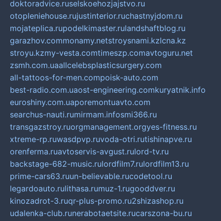
doktoradvice.ru
selskoehozjajstvo.ru
otopleniehouse.ru
justinterior.ru
chastnyjdom.ru
mojateplica.ru
podelkimaster.ru
landshaftblog.ru
garazhov.com
monamy.net
stroysnami.kz
lcna.kz
stroyu.kz
my-vesta.com
timeszp.com
avtoguru.net
zsmh.com.ua
allcelebsplasticsurgery.com
all-tattoos-for-men.com
poisk-auto.com
best-radio.com.ua
ost-engineering.com
kuryatnik.info
euroshiny.com.ua
poremontuavto.com
searchus-nauti.ru
mirmam.info
smi366.ru
transgazstroy.ru
orgmanagement.org
yes-fitness.ru
xtreme-rp.ru
wasdpvp.ru
voda-otri.ru
tishinapve.ru
orenferma.ru
avtoservis-avgust.ru
lord-tv.ru
backstage-682-music.ru
lordfilm7.ru
lordfilm13.ru
prime-cars63.ru
un-believable.ru
codetool.ru
legardoauto.ru
lithasa.ru
muz-1.ru
gooddver.ru
kinozadrot-3.ru
qr-plus-promo.ru
2shizashop.ru
udalenka-club.ru
nerabotaetsite.ru
carszona-bu.ru