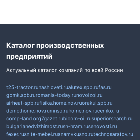
Каталог производственных
предприятий
Актуальный каталог компаний по всей России
t25-tractor.ru
nashicveti.ru
alutex.spb.ru
fas.ru
gbmk.spb.ru
romania-today.ru
novoizol.ru
airheat-spb.ru
fisika.home.nov.ru
orakul.spb.ru
demo.home.nov.ru
mnso.ru
home.nov.ru
cemko.ru
comp-land.org
7gazet.ru
bicom-oil.ru
superiorsearch.ru
bulgarianedvizhimost.ru
sn-hram.ru
senovosti.ru
fexer.ru
snite-mebel.ru
anamvkusno.ru
technosaratov.ru