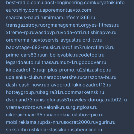
best-radio.com.ua
ost-engineering.com
kuryatnik.info
euroshiny.com.ua
poremontuavto.com
searchus-nauti.ru
mirmam.info
smi366.ru
transgazstroy.ru
orgmanagement.org
yes-fitness.ru
xtreme-rp.ru
wasdpvp.ru
voda-otri.ru
tishinapve.ru
orenferma.ru
avtoservis-avgust.ru
lord-tv.ru
backstage-682-music.ru
lordfilm7.ru
lordfilm13.ru
prime-cars63.ru
un-believable.ru
codetool.ru
legardoauto.ru
lithasa.ru
muz-1.ru
gooddver.ru
kinozadrot-3.ru
qr-plus-promo.ru
2shizashop.ru
udalenka-club.ru
nerabotaetsite.ru
carszona-bu.ru
dash-cash-now.ru
bravoprod.ru
kinozadrot13.ru
hotteygroup.ru
bagira31.ru
dommarketnsk.ru
dveriland73.ru
nis-glonass51.ru
veles-doroga.ru
tb02.ru
vrema-zdorov.ru
velonik.ru
surgutgloss.ru
nike-air-max-95.ru
nadookna.ru
lubov-pic.ru
mobilreklama.ru
pds-nn.ru
socrat2000.ru
vgurin.ru
spksochi.ru
shkola-klassika.ru
sabeonline.ru