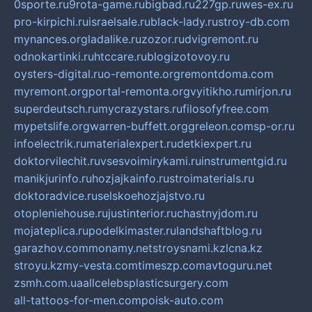
0sporte.ru
9rota-game.ru
bigbad.ru
227gp.ru
wes-ex.ru
pro-kirpichi.ru
israelsale.ru
black-lady.ru
stroy-db.com
mynances.org
ladalike.ru
zozor.ru
dvigremont.ru
odnokartinki.ru
htccare.ru
blogizotovoy.ru
oysters-digital.ru
o-remonte.org
remontdoma.com
myremont.org
portal-remonta.org
vyitikho.ru
mirjon.ru
superdeutsch.ru
mycrazystars.ru
filosofyfree.com
mypetslife.org
warren-buffett.org
greleon.com
sp-or.ru
infoelectrik.ru
materialexpert.ru
detkiexpert.ru
doktorvilechit.ru
vsesvoimirykami.ru
instrumentgid.ru
manikjurinfo.ru
hozjajkainfo.ru
stroimaterials.ru
doktoradvice.ru
selskoehozjajstvo.ru
otopleniehouse.ru
justinterior.ru
chastnyjdom.ru
mojateplica.ru
podelkimaster.ru
landshaftblog.ru
garazhov.com
monamy.net
stroysnami.kz
lcna.kz
stroyu.kz
my-vesta.com
timeszp.com
avtoguru.net
zsmh.com.ua
allcelebsplasticsurgery.com
all-tattoos-for-men.com
poisk-auto.com