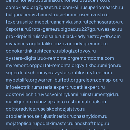
demo.home.nov.ru
mnso.ru
home.nov.ru
cemko.ru
comp-land.org
7gazet.ru
bicom-oil.ru
superiorsearch.ru
bulgarianedvizhimost.ru
sn-hram.ru
senovosti.ru
fexer.ru
snite-mebel.ru
anamvkusno.ru
technosaratov.ru
0sporte.ru
9rota-game.ru
bigbad.ru
227gp.ru
wes-ex.ru
pro-kirpichi.ru
israelsale.ru
black-lady.ru
stroy-db.com
mynances.org
ladalike.ru
zozor.ru
dvigremont.ru
odnokartinki.ru
htccare.ru
blogizotovoy.ru
oysters-digital.ru
o-remonte.org
remontdoma.com
myremont.org
portal-remonta.org
vyitikho.ru
mirjon.ru
superdeutsch.ru
mycrazystars.ru
filosofyfree.com
mypetslife.org
warren-buffett.org
greleon.com
sp-or.ru
infoelectrik.ru
materialexpert.ru
detkiexpert.ru
doktorvilechit.ru
vsesvoimirykami.ru
instrumentgid.ru
manikjurinfo.ru
hozjajkainfo.ru
stroimaterials.ru
doktoradvice.ru
selskoehozjajstvo.ru
otopleniehouse.ru
justinterior.ru
chastnyjdom.ru
mojateplica.ru
podelkimaster.ru
landshaftblog.ru