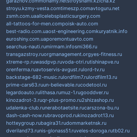
garazhov.com
monamy.net
stroysnami.kz
lcna.kz
stroyu.kz
my-vesta.com
timeszp.com
avtoguru.net
zsmh.com.ua
allcelebsplasticsurgery.com
all-tattoos-for-men.com
poisk-auto.com
best-radio.com.ua
ost-engineering.com
kuryatnik.info
euroshiny.com.ua
poremontuavto.com
searchus-nauti.ru
mirmam.info
smi366.ru
transgazstroy.ru
orgmanagement.org
yes-fitness.ru
xtreme-rp.ru
wasdpvp.ru
voda-otri.ru
tishinapve.ru
orenferma.ru
avtoservis-avgust.ru
lord-tv.ru
backstage-682-music.ru
lordfilm7.ru
lordfilm13.ru
prime-cars63.ru
un-believable.ru
codetool.ru
legardoauto.ru
lithasa.ru
muz-1.ru
gooddver.ru
kinozadrot-3.ru
qr-plus-promo.ru
2shizashop.ru
udalenka-club.ru
nerabotaetsite.ru
carszona-bu.ru
dash-cash-now.ru
bravoprod.ru
kinozadrot13.ru
hotteygroup.ru
bagira31.ru
dommarketnsk.ru
dveriland73.ru
nis-glonass51.ru
veles-doroga.ru
tb02.ru