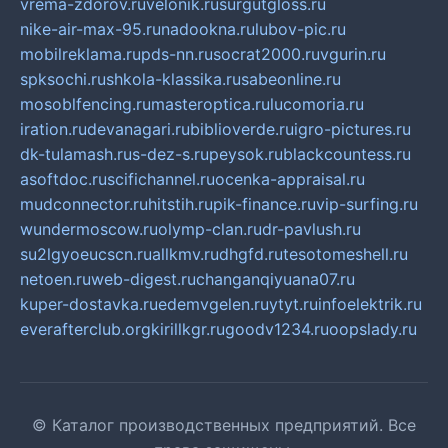
vrema-zdorov.ru
velonik.ru
surgutgloss.ru
nike-air-max-95.ru
nadookna.ru
lubov-pic.ru
mobilreklama.ru
pds-nn.ru
socrat2000.ru
vgurin.ru
spksochi.ru
shkola-klassika.ru
sabeonline.ru
mosoblfencing.ru
masteroptica.ru
lucomoria.ru
iration.ru
devanagari.ru
biblioverde.ru
igro-pictures.ru
dk-tulamash.ru
s-dez-s.ru
peysok.ru
blackcountess.ru
asoftdoc.ru
scifichannel.ru
ocenka-appraisal.ru
mudconnector.ru
hitstih.ru
pik-finance.ru
vip-surfing.ru
wundermoscow.ru
olymp-clan.ru
dr-pavlush.ru
su2lgyoeucscn.ru
allkmv.ru
dhgfd.ru
tesotomeshell.ru
netoen.ru
web-digest.ru
changanqiyuana07.ru
kuper-dostavka.ru
edemvgelen.ru
ytyt.ru
infoelektrik.ru
everafterclub.org
kirillkgr.ru
goodv1234.ru
oopslady.ru
© Каталог производственных предприятий. Все