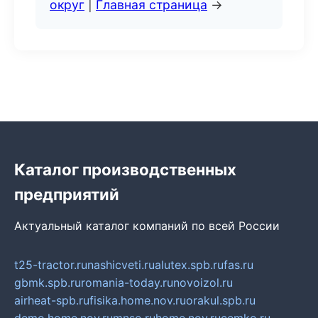
округ
|
Главная страница
→
Каталог производственных
предприятий
Актуальный каталог компаний по всей России
t25-tractor.ru
nashicveti.ru
alutex.spb.ru
fas.ru
gbmk.spb.ru
romania-today.ru
novoizol.ru
airheat-spb.ru
fisika.home.nov.ru
orakul.spb.ru