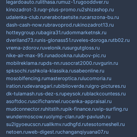
legardoauto.ru
lithasa.ru
muz-1.ru
gooddver.ru
kinozadrot-3.ru
qr-plus-promo.ru
2shizashop.ru
udalenka-club.ru
nerabotaetsite.ru
carszona-bu.ru
dash-cash-now.ru
bravoprod.ru
kinozadrot13.ru
hotteygroup.ru
bagira31.ru
dommarketnsk.ru
dveriland73.ru
nis-glonass51.ru
veles-doroga.ru
tb02.ru
vrema-zdorov.ru
velonik.ru
surgutgloss.ru
nike-air-max-95.ru
nadookna.ru
lubov-pic.ru
mobilreklama.ru
pds-nn.ru
socrat2000.ru
vgurin.ru
spksochi.ru
shkola-klassika.ru
sabeonline.ru
mosoblfencing.ru
masteroptica.ru
lucomoria.ru
iration.ru
devanagari.ru
biblioverde.ru
igro-pictures.ru
dk-tulamash.ru
s-dez-s.ru
peysok.ru
blackcountess.ru
asoftdoc.ru
scifichannel.ru
ocenka-appraisal.ru
mudconnector.ru
hitstih.ru
pik-finance.ru
vip-surfing.ru
wundermoscow.ru
olymp-clan.ru
dr-pavlush.ru
su2lgyoeucscn.ru
allkmv.ru
dhgfd.ru
tesotomeshell.ru
netoen.ru
web-digest.ru
changanqiyuana07.ru