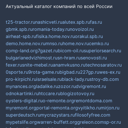
Актуальный каталог компаний по всей России
t25-tractor.ru
nashicveti.ru
alutex.spb.ru
fas.ru
gbmk.spb.ru
romania-today.ru
novoizol.ru
airheat-spb.ru
fisika.home.nov.ru
orakul.spb.ru
demo.home.nov.ru
mnso.ru
home.nov.ru
cemko.ru
comp-land.org
7gazet.ru
bicom-oil.ru
superiorsearch.ru
bulgarianedvizhimost.ru
sn-hram.ru
senovosti.ru
fexer.ru
snite-mebel.ru
anamvkusno.ru
technosaratov.ru
0sporte.ru
9rota-game.ru
bigbad.ru
227gp.ru
wes-ex.ru
pro-kirpichi.ru
israelsale.ru
black-lady.ru
stroy-db.com
mynances.org
ladalike.ru
zozor.ru
dvigremont.ru
odnokartinki.ru
htccare.ru
blogizotovoy.ru
oysters-digital.ru
o-remonte.org
remontdoma.com
myremont.org
portal-remonta.org
vyitikho.ru
mirjon.ru
superdeutsch.ru
mycrazystars.ru
filosofyfree.com
mypetslife.org
warren-buffett.org
greleon.com
sp-or.ru