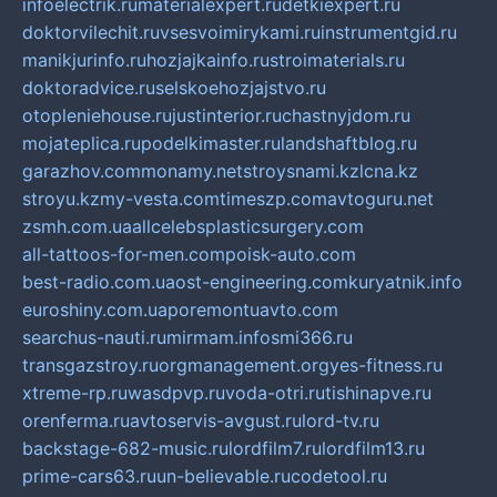
infoelectrik.ru
materialexpert.ru
detkiexpert.ru
doktorvilechit.ru
vsesvoimirykami.ru
instrumentgid.ru
manikjurinfo.ru
hozjajkainfo.ru
stroimaterials.ru
doktoradvice.ru
selskoehozjajstvo.ru
otopleniehouse.ru
justinterior.ru
chastnyjdom.ru
mojateplica.ru
podelkimaster.ru
landshaftblog.ru
garazhov.com
monamy.net
stroysnami.kz
lcna.kz
stroyu.kz
my-vesta.com
timeszp.com
avtoguru.net
zsmh.com.ua
allcelebsplasticsurgery.com
all-tattoos-for-men.com
poisk-auto.com
best-radio.com.ua
ost-engineering.com
kuryatnik.info
euroshiny.com.ua
poremontuavto.com
searchus-nauti.ru
mirmam.info
smi366.ru
transgazstroy.ru
orgmanagement.org
yes-fitness.ru
xtreme-rp.ru
wasdpvp.ru
voda-otri.ru
tishinapve.ru
orenferma.ru
avtoservis-avgust.ru
lord-tv.ru
backstage-682-music.ru
lordfilm7.ru
lordfilm13.ru
prime-cars63.ru
un-believable.ru
codetool.ru