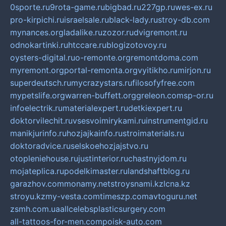
0sporte.ru
9rota-game.ru
bigbad.ru
227gp.ru
wes-ex.ru
pro-kirpichi.ru
israelsale.ru
black-lady.ru
stroy-db.com
mynances.org
ladalike.ru
zozor.ru
dvigremont.ru
odnokartinki.ru
htccare.ru
blogizotovoy.ru
oysters-digital.ru
o-remonte.org
remontdoma.com
myremont.org
portal-remonta.org
vyitikho.ru
mirjon.ru
superdeutsch.ru
mycrazystars.ru
filosofyfree.com
mypetslife.org
warren-buffett.org
greleon.com
sp-or.ru
infoelectrik.ru
materialexpert.ru
detkiexpert.ru
doktorvilechit.ru
vsesvoimirykami.ru
instrumentgid.ru
manikjurinfo.ru
hozjajkainfo.ru
stroimaterials.ru
doktoradvice.ru
selskoehozjajstvo.ru
otopleniehouse.ru
justinterior.ru
chastnyjdom.ru
mojateplica.ru
podelkimaster.ru
landshaftblog.ru
garazhov.com
monamy.net
stroysnami.kz
lcna.kz
stroyu.kz
my-vesta.com
timeszp.com
avtoguru.net
zsmh.com.ua
allcelebsplasticsurgery.com
all-tattoos-for-men.com
poisk-auto.com