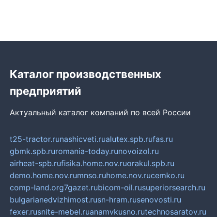
Каталог производственных
предприятий
Актуальный каталог компаний по всей России
t25-tractor.ru
nashicveti.ru
alutex.spb.ru
fas.ru
gbmk.spb.ru
romania-today.ru
novoizol.ru
airheat-spb.ru
fisika.home.nov.ru
orakul.spb.ru
demo.home.nov.ru
mnso.ru
home.nov.ru
cemko.ru
comp-land.org
7gazet.ru
bicom-oil.ru
superiorsearch.ru
bulgarianedvizhimost.ru
sn-hram.ru
senovosti.ru
fexer.ru
snite-mebel.ru
anamvkusno.ru
technosaratov.ru