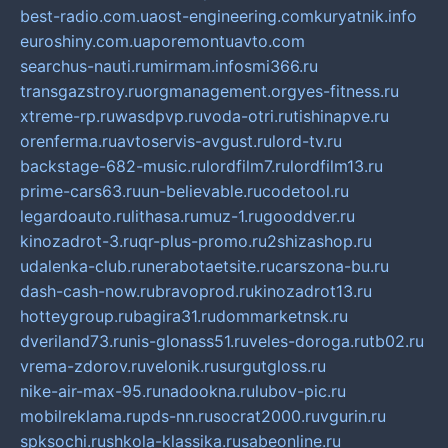
best-radio.com.ua
ost-engineering.com
kuryatnik.info
euroshiny.com.ua
poremontuavto.com
searchus-nauti.ru
mirmam.info
smi366.ru
transgazstroy.ru
orgmanagement.org
yes-fitness.ru
xtreme-rp.ru
wasdpvp.ru
voda-otri.ru
tishinapve.ru
orenferma.ru
avtoservis-avgust.ru
lord-tv.ru
backstage-682-music.ru
lordfilm7.ru
lordfilm13.ru
prime-cars63.ru
un-believable.ru
codetool.ru
legardoauto.ru
lithasa.ru
muz-1.ru
gooddver.ru
kinozadrot-3.ru
qr-plus-promo.ru
2shizashop.ru
udalenka-club.ru
nerabotaetsite.ru
carszona-bu.ru
dash-cash-now.ru
bravoprod.ru
kinozadrot13.ru
hotteygroup.ru
bagira31.ru
dommarketnsk.ru
dveriland73.ru
nis-glonass51.ru
veles-doroga.ru
tb02.ru
vrema-zdorov.ru
velonik.ru
surgutgloss.ru
nike-air-max-95.ru
nadookna.ru
lubov-pic.ru
mobilreklama.ru
pds-nn.ru
socrat2000.ru
vgurin.ru
spksochi.ru
shkola-klassika.ru
sabeonline.ru