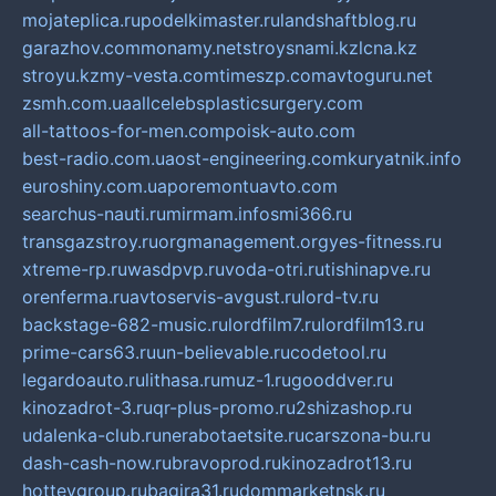
mojateplica.ru
podelkimaster.ru
landshaftblog.ru
garazhov.com
monamy.net
stroysnami.kz
lcna.kz
stroyu.kz
my-vesta.com
timeszp.com
avtoguru.net
zsmh.com.ua
allcelebsplasticsurgery.com
all-tattoos-for-men.com
poisk-auto.com
best-radio.com.ua
ost-engineering.com
kuryatnik.info
euroshiny.com.ua
poremontuavto.com
searchus-nauti.ru
mirmam.info
smi366.ru
transgazstroy.ru
orgmanagement.org
yes-fitness.ru
xtreme-rp.ru
wasdpvp.ru
voda-otri.ru
tishinapve.ru
orenferma.ru
avtoservis-avgust.ru
lord-tv.ru
backstage-682-music.ru
lordfilm7.ru
lordfilm13.ru
prime-cars63.ru
un-believable.ru
codetool.ru
legardoauto.ru
lithasa.ru
muz-1.ru
gooddver.ru
kinozadrot-3.ru
qr-plus-promo.ru
2shizashop.ru
udalenka-club.ru
nerabotaetsite.ru
carszona-bu.ru
dash-cash-now.ru
bravoprod.ru
kinozadrot13.ru
hotteygroup.ru
bagira31.ru
dommarketnsk.ru