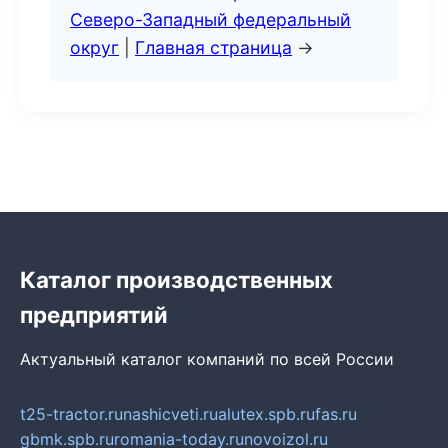
Северо-Западный федеральный
округ
|
Главная страница
→
Каталог производственных
предприятий
Актуальный каталог компаний по всей России
t25-tractor.ru
nashicveti.ru
alutex.spb.ru
fas.ru
gbmk.spb.ru
romania-today.ru
novoizol.ru