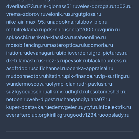
dveriland73.ru
nis-glonass51.ru
veles-doroga.ru
tb02.ru
vrema-zdorov.ru
velonik.ru
surgutgloss.ru
nike-air-max-95.ru
nadookna.ru
lubov-pic.ru
mobilreklama.ru
pds-nn.ru
socrat2000.ru
vgurin.ru
spksochi.ru
shkola-klassika.ru
sabeonline.ru
mosoblfencing.ru
masteroptica.ru
lucomoria.ru
iration.ru
devanagari.ru
biblioverde.ru
igro-pictures.ru
dk-tulamash.ru
s-dez-s.ru
peysok.ru
blackcountess.ru
asoftdoc.ru
scifichannel.ru
ocenka-appraisal.ru
mudconnector.ru
hitstih.ru
pik-finance.ru
vip-surfing.ru
wundermoscow.ru
olymp-clan.ru
dr-pavlush.ru
su2lgyoeucscn.ru
allkmv.ru
dhgfd.ru
tesotomeshell.ru
netoen.ru
web-digest.ru
changanqiyuana07.ru
kuper-dostavka.ru
edemvgelen.ru
ytyt.ru
infoelektrik.ru
everafterclub.org
kirillkgr.ru
goodv1234.ru
oopslady.ru