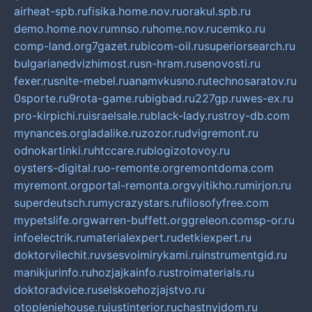
airheat-spb.ru
fisika.home.nov.ru
orakul.spb.ru
demo.home.nov.ru
mnso.ru
home.nov.ru
cemko.ru
comp-land.org
7gazet.ru
bicom-oil.ru
superiorsearch.ru
bulgarianedvizhimost.ru
sn-hram.ru
senovosti.ru
fexer.ru
snite-mebel.ru
anamvkusno.ru
technosaratov.ru
0sporte.ru
9rota-game.ru
bigbad.ru
227gp.ru
wes-ex.ru
pro-kirpichi.ru
israelsale.ru
black-lady.ru
stroy-db.com
mynances.org
ladalike.ru
zozor.ru
dvigremont.ru
odnokartinki.ru
htccare.ru
blogizotovoy.ru
oysters-digital.ru
o-remonte.org
remontdoma.com
myremont.org
portal-remonta.org
vyitikho.ru
mirjon.ru
superdeutsch.ru
mycrazystars.ru
filosofyfree.com
mypetslife.org
warren-buffett.org
greleon.com
sp-or.ru
infoelectrik.ru
materialexpert.ru
detkiexpert.ru
doktorvilechit.ru
vsesvoimirykami.ru
instrumentgid.ru
manikjurinfo.ru
hozjajkainfo.ru
stroimaterials.ru
doktoradvice.ru
selskoehozjajstvo.ru
otopleniehouse.ru
justinterior.ru
chastnyjdom.ru