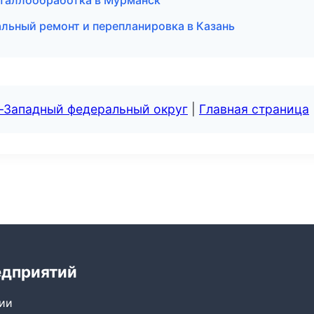
еталлообработка в Мурманск
льный ремонт и перепланировка в Казань
о-Западный федеральный округ
|
Главная страница
едприятий
сии