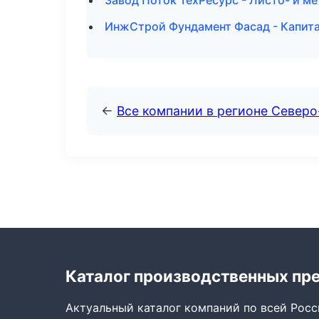
Завод Поток ТехРесурс - Листо- и м
ИнжСтрой Фундамент Фасад - Капита
←
Все компании в регионе Север
Каталог производственных пр
Актуальный каталог компаний по всей Рос