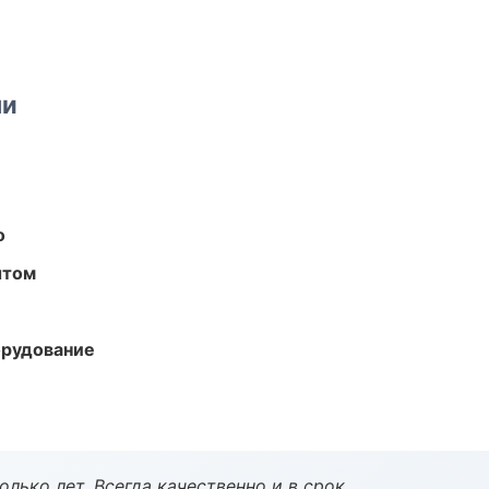
ми
о
ытом
орудование
лько лет. Всегда качественно и в срок.