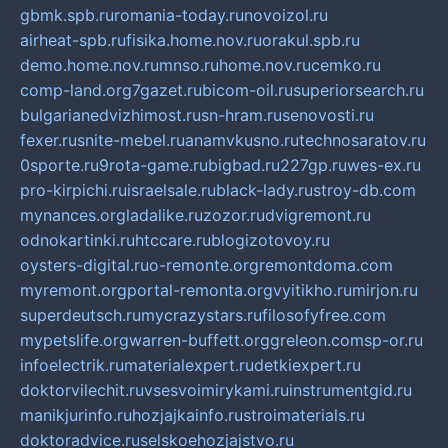
gbmk.spb.ru
romania-today.ru
novoizol.ru
airheat-spb.ru
fisika.home.nov.ru
orakul.spb.ru
demo.home.nov.ru
mnso.ru
home.nov.ru
cemko.ru
comp-land.org
7gazet.ru
bicom-oil.ru
superiorsearch.ru
bulgarianedvizhimost.ru
sn-hram.ru
senovosti.ru
fexer.ru
snite-mebel.ru
anamvkusno.ru
technosaratov.ru
0sporte.ru
9rota-game.ru
bigbad.ru
227gp.ru
wes-ex.ru
pro-kirpichi.ru
israelsale.ru
black-lady.ru
stroy-db.com
mynances.org
ladalike.ru
zozor.ru
dvigremont.ru
odnokartinki.ru
htccare.ru
blogizotovoy.ru
oysters-digital.ru
o-remonte.org
remontdoma.com
myremont.org
portal-remonta.org
vyitikho.ru
mirjon.ru
superdeutsch.ru
mycrazystars.ru
filosofyfree.com
mypetslife.org
warren-buffett.org
greleon.com
sp-or.ru
infoelectrik.ru
materialexpert.ru
detkiexpert.ru
doktorvilechit.ru
vsesvoimirykami.ru
instrumentgid.ru
manikjurinfo.ru
hozjajkainfo.ru
stroimaterials.ru
doktoradvice.ru
selskoehozjajstvo.ru