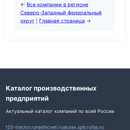
←
Все компании в регионе
Северо-Западный федеральный
округ
|
Главная страница
→
Каталог производственных
предприятий
Актуальный каталог компаний по всей России
t25-tractor.ru
nashicveti.ru
alutex.spb.ru
fas.ru