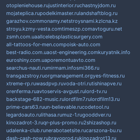
otopleniehouse.ru
justinterior.ru
chastnyjdom.ru
mojateplica.ru
podelkimaster.ru
landshaftblog.ru
garazhov.com
monamy.net
stroysnami.kz
lcna.kz
stroyu.kz
my-vesta.com
timeszp.com
avtoguru.net
zsmh.com.ua
allcelebsplasticsurgery.com
all-tattoos-for-men.com
poisk-auto.com
best-radio.com.ua
ost-engineering.com
kuryatnik.info
euroshiny.com.ua
poremontuavto.com
searchus-nauti.ru
mirmam.info
smi366.ru
transgazstroy.ru
orgmanagement.org
yes-fitness.ru
xtreme-rp.ru
wasdpvp.ru
voda-otri.ru
tishinapve.ru
orenferma.ru
avtoservis-avgust.ru
lord-tv.ru
backstage-682-music.ru
lordfilm7.ru
lordfilm13.ru
prime-cars63.ru
un-believable.ru
codetool.ru
legardoauto.ru
lithasa.ru
muz-1.ru
gooddver.ru
kinozadrot-3.ru
qr-plus-promo.ru
2shizashop.ru
udalenka-club.ru
nerabotaetsite.ru
carszona-bu.ru
dash-cash-now.ru
bravoprod.ru
kinozadrot13.ru