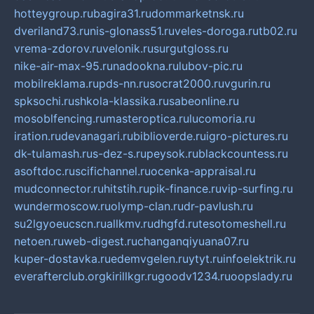
hotteygroup.ru
bagira31.ru
dommarketnsk.ru
dveriland73.ru
nis-glonass51.ru
veles-doroga.ru
tb02.ru
vrema-zdorov.ru
velonik.ru
surgutgloss.ru
nike-air-max-95.ru
nadookna.ru
lubov-pic.ru
mobilreklama.ru
pds-nn.ru
socrat2000.ru
vgurin.ru
spksochi.ru
shkola-klassika.ru
sabeonline.ru
mosoblfencing.ru
masteroptica.ru
lucomoria.ru
iration.ru
devanagari.ru
biblioverde.ru
igro-pictures.ru
dk-tulamash.ru
s-dez-s.ru
peysok.ru
blackcountess.ru
asoftdoc.ru
scifichannel.ru
ocenka-appraisal.ru
mudconnector.ru
hitstih.ru
pik-finance.ru
vip-surfing.ru
wundermoscow.ru
olymp-clan.ru
dr-pavlush.ru
su2lgyoeucscn.ru
allkmv.ru
dhgfd.ru
tesotomeshell.ru
netoen.ru
web-digest.ru
changanqiyuana07.ru
kuper-dostavka.ru
edemvgelen.ru
ytyt.ru
infoelektrik.ru
everafterclub.org
kirillkgr.ru
goodv1234.ru
oopslady.ru