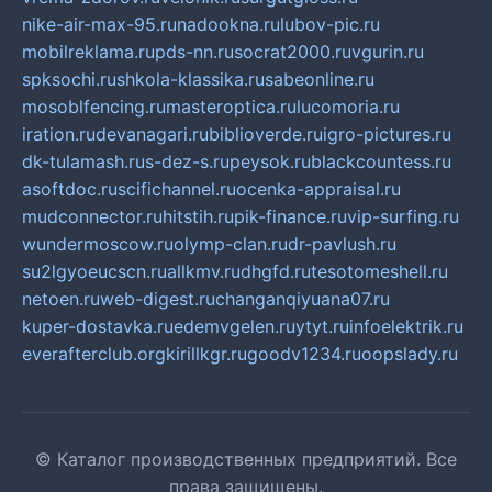
nike-air-max-95.ru
nadookna.ru
lubov-pic.ru
mobilreklama.ru
pds-nn.ru
socrat2000.ru
vgurin.ru
spksochi.ru
shkola-klassika.ru
sabeonline.ru
mosoblfencing.ru
masteroptica.ru
lucomoria.ru
iration.ru
devanagari.ru
biblioverde.ru
igro-pictures.ru
dk-tulamash.ru
s-dez-s.ru
peysok.ru
blackcountess.ru
asoftdoc.ru
scifichannel.ru
ocenka-appraisal.ru
mudconnector.ru
hitstih.ru
pik-finance.ru
vip-surfing.ru
wundermoscow.ru
olymp-clan.ru
dr-pavlush.ru
su2lgyoeucscn.ru
allkmv.ru
dhgfd.ru
tesotomeshell.ru
netoen.ru
web-digest.ru
changanqiyuana07.ru
kuper-dostavka.ru
edemvgelen.ru
ytyt.ru
infoelektrik.ru
everafterclub.org
kirillkgr.ru
goodv1234.ru
oopslady.ru
© Каталог производственных предприятий. Все
права защищены.