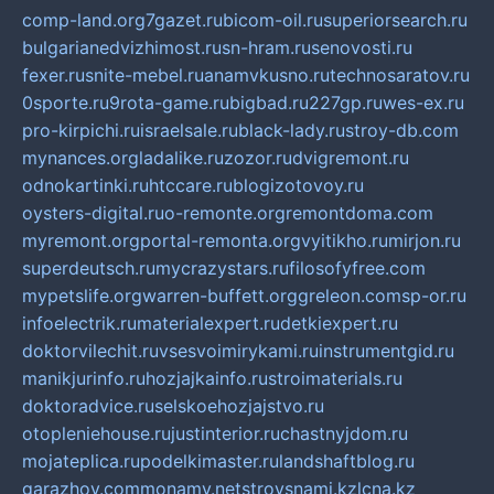
comp-land.org
7gazet.ru
bicom-oil.ru
superiorsearch.ru
bulgarianedvizhimost.ru
sn-hram.ru
senovosti.ru
fexer.ru
snite-mebel.ru
anamvkusno.ru
technosaratov.ru
0sporte.ru
9rota-game.ru
bigbad.ru
227gp.ru
wes-ex.ru
pro-kirpichi.ru
israelsale.ru
black-lady.ru
stroy-db.com
mynances.org
ladalike.ru
zozor.ru
dvigremont.ru
odnokartinki.ru
htccare.ru
blogizotovoy.ru
oysters-digital.ru
o-remonte.org
remontdoma.com
myremont.org
portal-remonta.org
vyitikho.ru
mirjon.ru
superdeutsch.ru
mycrazystars.ru
filosofyfree.com
mypetslife.org
warren-buffett.org
greleon.com
sp-or.ru
infoelectrik.ru
materialexpert.ru
detkiexpert.ru
doktorvilechit.ru
vsesvoimirykami.ru
instrumentgid.ru
manikjurinfo.ru
hozjajkainfo.ru
stroimaterials.ru
doktoradvice.ru
selskoehozjajstvo.ru
otopleniehouse.ru
justinterior.ru
chastnyjdom.ru
mojateplica.ru
podelkimaster.ru
landshaftblog.ru
garazhov.com
monamy.net
stroysnami.kz
lcna.kz