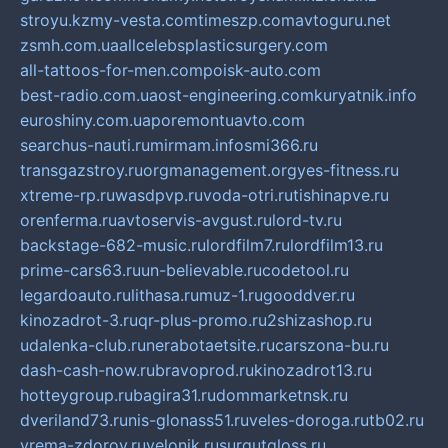
stroyu.kz
my-vesta.com
timeszp.com
avtoguru.net
zsmh.com.ua
allcelebsplasticsurgery.com
all-tattoos-for-men.com
poisk-auto.com
best-radio.com.ua
ost-engineering.com
kuryatnik.info
euroshiny.com.ua
poremontuavto.com
searchus-nauti.ru
mirmam.info
smi366.ru
transgazstroy.ru
orgmanagement.org
yes-fitness.ru
xtreme-rp.ru
wasdpvp.ru
voda-otri.ru
tishinapve.ru
orenferma.ru
avtoservis-avgust.ru
lord-tv.ru
backstage-682-music.ru
lordfilm7.ru
lordfilm13.ru
prime-cars63.ru
un-believable.ru
codetool.ru
legardoauto.ru
lithasa.ru
muz-1.ru
gooddver.ru
kinozadrot-3.ru
qr-plus-promo.ru
2shizashop.ru
udalenka-club.ru
nerabotaetsite.ru
carszona-bu.ru
dash-cash-now.ru
bravoprod.ru
kinozadrot13.ru
hotteygroup.ru
bagira31.ru
dommarketnsk.ru
dveriland73.ru
nis-glonass51.ru
veles-doroga.ru
tb02.ru
vrema-zdorov.ru
velonik.ru
surgutgloss.ru