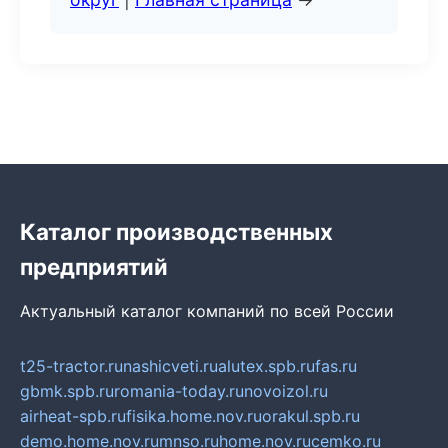
Каталог производственных
предприятий
Актуальный каталог компаний по всей России
t25-tractor.ru
nashicveti.ru
alutex.spb.ru
fas.ru
gbmk.spb.ru
romania-today.ru
novoizol.ru
airheat-spb.ru
fisika.home.nov.ru
orakul.spb.ru
demo.home.nov.ru
mnso.ru
home.nov.ru
cemko.ru