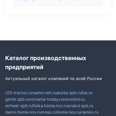
Каталог производственных
предприятий
Актуальный каталог компаний по всей России
t25-tractor.ru
nashicveti.ru
alutex.spb.ru
fas.ru
gbmk.spb.ru
romania-today.ru
novoizol.ru
airheat-spb.ru
fisika.home.nov.ru
orakul.spb.ru
demo.home.nov.ru
mnso.ru
home.nov.ru
cemko.ru