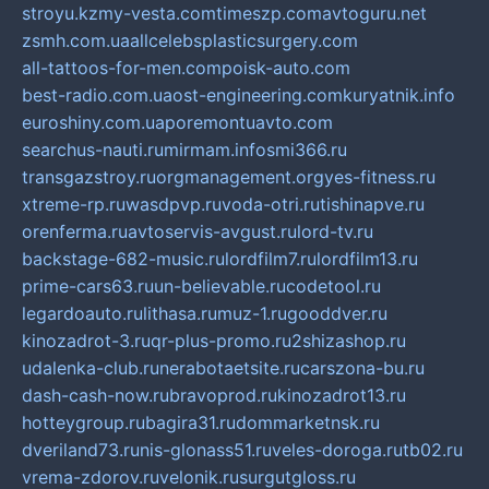
stroyu.kz
my-vesta.com
timeszp.com
avtoguru.net
zsmh.com.ua
allcelebsplasticsurgery.com
all-tattoos-for-men.com
poisk-auto.com
best-radio.com.ua
ost-engineering.com
kuryatnik.info
euroshiny.com.ua
poremontuavto.com
searchus-nauti.ru
mirmam.info
smi366.ru
transgazstroy.ru
orgmanagement.org
yes-fitness.ru
xtreme-rp.ru
wasdpvp.ru
voda-otri.ru
tishinapve.ru
orenferma.ru
avtoservis-avgust.ru
lord-tv.ru
backstage-682-music.ru
lordfilm7.ru
lordfilm13.ru
prime-cars63.ru
un-believable.ru
codetool.ru
legardoauto.ru
lithasa.ru
muz-1.ru
gooddver.ru
kinozadrot-3.ru
qr-plus-promo.ru
2shizashop.ru
udalenka-club.ru
nerabotaetsite.ru
carszona-bu.ru
dash-cash-now.ru
bravoprod.ru
kinozadrot13.ru
hotteygroup.ru
bagira31.ru
dommarketnsk.ru
dveriland73.ru
nis-glonass51.ru
veles-doroga.ru
tb02.ru
vrema-zdorov.ru
velonik.ru
surgutgloss.ru