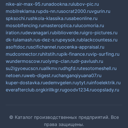
nike-air-max-95.ru
nadookna.ru
lubov-pic.ru
mobilreklama.ru
pds-nn.ru
socrat2000.ru
vgurin.ru
spksochi.ru
shkola-klassika.ru
sabeonline.ru
mosoblfencing.ru
masteroptica.ru
lucomoria.ru
iration.ru
devanagari.ru
biblioverde.ru
igro-pictures.ru
dk-tulamash.ru
s-dez-s.ru
peysok.ru
blackcountess.ru
asoftdoc.ru
scifichannel.ru
ocenka-appraisal.ru
mudconnector.ru
hitstih.ru
pik-finance.ru
vip-surfing.ru
wundermoscow.ru
olymp-clan.ru
dr-pavlush.ru
su2lgyoeucscn.ru
allkmv.ru
dhgfd.ru
tesotomeshell.ru
netoen.ru
web-digest.ru
changanqiyuana07.ru
kuper-dostavka.ru
edemvgelen.ru
ytyt.ru
infoelektrik.ru
everafterclub.org
kirillkgr.ru
goodv1234.ru
oopslady.ru
© Каталог производственных предприятий. Все
права защищены.