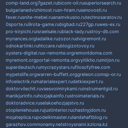
comp-land.org
7gazet.ru
bicom-oil.ru
superiorsearch.ru
bulgarianedvizhimost.ru
sn-hram.ru
senovosti.ru
fexer.ru
snite-mebel.ru
anamvkusno.ru
technosaratov.ru
0sporte.ru
9rota-game.ru
bigbad.ru
227gp.ru
wes-ex.ru
pro-kirpichi.ru
israelsale.ru
black-lady.ru
stroy-db.com
mynances.org
ladalike.ru
zozor.ru
dvigremont.ru
odnokartinki.ru
htccare.ru
blogizotovoy.ru
oysters-digital.ru
o-remonte.org
remontdoma.com
myremont.org
portal-remonta.org
vyitikho.ru
mirjon.ru
superdeutsch.ru
mycrazystars.ru
filosofyfree.com
mypetslife.org
warren-buffett.org
greleon.com
sp-or.ru
infoelectrik.ru
materialexpert.ru
detkiexpert.ru
doktorvilechit.ru
vsesvoimirykami.ru
instrumentgid.ru
manikjurinfo.ru
hozjajkainfo.ru
stroimaterials.ru
doktoradvice.ru
selskoehozjajstvo.ru
otopleniehouse.ru
justinterior.ru
chastnyjdom.ru
mojateplica.ru
podelkimaster.ru
landshaftblog.ru
garazhov.com
monamy.net
stroysnami.kz
lcna.kz