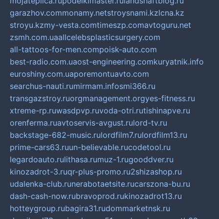
mojateplica.ru
podelkimaster.ru
landshaftblog.ru
garazhov.com
monamy.net
stroysnami.kz
lcna.kz
stroyu.kz
my-vesta.com
timeszp.com
avtoguru.net
zsmh.com.ua
allcelebsplasticsurgery.com
all-tattoos-for-men.com
poisk-auto.com
best-radio.com.ua
ost-engineering.com
kuryatnik.info
euroshiny.com.ua
poremontuavto.com
searchus-nauti.ru
mirmam.info
smi366.ru
transgazstroy.ru
orgmanagement.org
yes-fitness.ru
xtreme-rp.ru
wasdpvp.ru
voda-otri.ru
tishinapve.ru
orenferma.ru
avtoservis-avgust.ru
lord-tv.ru
backstage-682-music.ru
lordfilm7.ru
lordfilm13.ru
prime-cars63.ru
un-believable.ru
codetool.ru
legardoauto.ru
lithasa.ru
muz-1.ru
gooddver.ru
kinozadrot-3.ru
qr-plus-promo.ru
2shizashop.ru
udalenka-club.ru
nerabotaetsite.ru
carszona-bu.ru
dash-cash-now.ru
bravoprod.ru
kinozadrot13.ru
hotteygroup.ru
bagira31.ru
dommarketnsk.ru