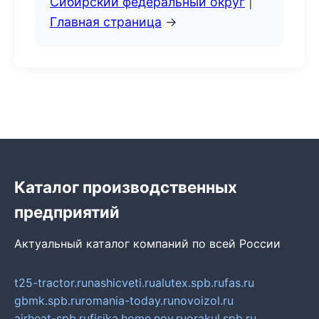
Сибирский федеральный округ
|
Главная страница
→
Каталог производственных
предприятий
Актуальный каталог компаний по всей России
t25-tractor.ru
nashicveti.ru
alutex.spb.ru
fas.ru
gbmk.spb.ru
romania-today.ru
novoizol.ru
airheat-spb.ru
fisika.home.nov.ru
orakul.spb.ru