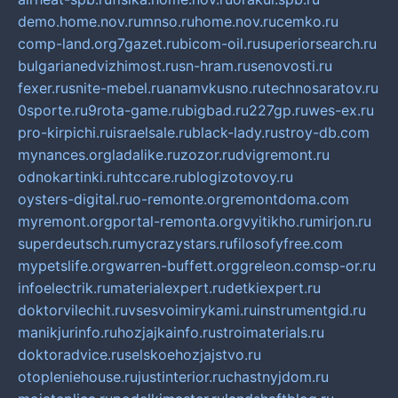
demo.home.nov.ru
mnso.ru
home.nov.ru
cemko.ru
comp-land.org
7gazet.ru
bicom-oil.ru
superiorsearch.ru
bulgarianedvizhimost.ru
sn-hram.ru
senovosti.ru
fexer.ru
snite-mebel.ru
anamvkusno.ru
technosaratov.ru
0sporte.ru
9rota-game.ru
bigbad.ru
227gp.ru
wes-ex.ru
pro-kirpichi.ru
israelsale.ru
black-lady.ru
stroy-db.com
mynances.org
ladalike.ru
zozor.ru
dvigremont.ru
odnokartinki.ru
htccare.ru
blogizotovoy.ru
oysters-digital.ru
o-remonte.org
remontdoma.com
myremont.org
portal-remonta.org
vyitikho.ru
mirjon.ru
superdeutsch.ru
mycrazystars.ru
filosofyfree.com
mypetslife.org
warren-buffett.org
greleon.com
sp-or.ru
infoelectrik.ru
materialexpert.ru
detkiexpert.ru
doktorvilechit.ru
vsesvoimirykami.ru
instrumentgid.ru
manikjurinfo.ru
hozjajkainfo.ru
stroimaterials.ru
doktoradvice.ru
selskoehozjajstvo.ru
otopleniehouse.ru
justinterior.ru
chastnyjdom.ru