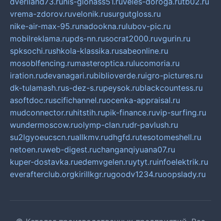
dveriland73.ru
nis-glonass51.ru
veles-doroga.ru
tb02.ru
vrema-zdorov.ru
velonik.ru
surgutgloss.ru
nike-air-max-95.ru
nadookna.ru
lubov-pic.ru
mobilreklama.ru
pds-nn.ru
socrat2000.ru
vgurin.ru
spksochi.ru
shkola-klassika.ru
sabeonline.ru
mosoblfencing.ru
masteroptica.ru
lucomoria.ru
iration.ru
devanagari.ru
biblioverde.ru
igro-pictures.ru
dk-tulamash.ru
s-dez-s.ru
peysok.ru
blackcountess.ru
asoftdoc.ru
scifichannel.ru
ocenka-appraisal.ru
mudconnector.ru
hitstih.ru
pik-finance.ru
vip-surfing.ru
wundermoscow.ru
olymp-clan.ru
dr-pavlush.ru
su2lgyoeucscn.ru
allkmv.ru
dhgfd.ru
tesotomeshell.ru
netoen.ru
web-digest.ru
changanqiyuana07.ru
kuper-dostavka.ru
edemvgelen.ru
ytyt.ru
infoelektrik.ru
everafterclub.org
kirillkgr.ru
goodv1234.ru
oopslady.ru