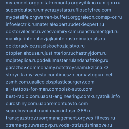
myremont.org
portal-remonta.org
vyitikho.ru
mirjon.ru
superdeutsch.ru
mycrazystars.ru
filosofyfree.com
mypetslife.org
warren-buffett.org
greleon.com
sp-or.ru
infoelectrik.ru
materialexpert.ru
detkiexpert.ru
doktorvilechit.ru
vsesvoimirykami.ru
instrumentgid.ru
manikjurinfo.ru
hozjajkainfo.ru
stroimaterials.ru
doktoradvice.ru
selskoehozjajstvo.ru
otopleniehouse.ru
justinterior.ru
chastnyjdom.ru
mojateplica.ru
podelkimaster.ru
landshaftblog.ru
garazhov.com
monamy.net
stroysnami.kz
lcna.kz
stroyu.kz
my-vesta.com
timeszp.com
avtoguru.net
zsmh.com.ua
allcelebsplasticsurgery.com
all-tattoos-for-men.com
poisk-auto.com
best-radio.com.ua
ost-engineering.com
kuryatnik.info
euroshiny.com.ua
poremontuavto.com
searchus-nauti.ru
mirmam.info
smi366.ru
transgazstroy.ru
orgmanagement.org
yes-fitness.ru
xtreme-rp.ru
wasdpvp.ru
voda-otri.ru
tishinapve.ru