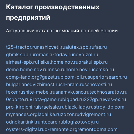
Каталог производственных
предприятий
Актуальный каталог компаний по всей России
t25-tractor.ru
nashicveti.ru
alutex.spb.ru
fas.ru
gbmk.spb.ru
romania-today.ru
novoizol.ru
airheat-spb.ru
fisika.home.nov.ru
orakul.spb.ru
demo.home.nov.ru
mnso.ru
home.nov.ru
cemko.ru
comp-land.org
7gazet.ru
bicom-oil.ru
superiorsearch.ru
bulgarianedvizhimost.ru
sn-hram.ru
senovosti.ru
fexer.ru
snite-mebel.ru
anamvkusno.ru
technosaratov.ru
0sporte.ru
9rota-game.ru
bigbad.ru
227gp.ru
wes-ex.ru
pro-kirpichi.ru
israelsale.ru
black-lady.ru
stroy-db.com
mynances.org
ladalike.ru
zozor.ru
dvigremont.ru
odnokartinki.ru
htccare.ru
blogizotovoy.ru
oysters-digital.ru
o-remonte.org
remontdoma.com