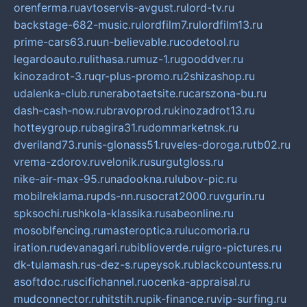
orenferma.ru
avtoservis-avgust.ru
lord-tv.ru
backstage-682-music.ru
lordfilm7.ru
lordfilm13.ru
prime-cars63.ru
un-believable.ru
codetool.ru
legardoauto.ru
lithasa.ru
muz-1.ru
gooddver.ru
kinozadrot-3.ru
qr-plus-promo.ru
2shizashop.ru
udalenka-club.ru
nerabotaetsite.ru
carszona-bu.ru
dash-cash-now.ru
bravoprod.ru
kinozadrot13.ru
hotteygroup.ru
bagira31.ru
dommarketnsk.ru
dveriland73.ru
nis-glonass51.ru
veles-doroga.ru
tb02.ru
vrema-zdorov.ru
velonik.ru
surgutgloss.ru
nike-air-max-95.ru
nadookna.ru
lubov-pic.ru
mobilreklama.ru
pds-nn.ru
socrat2000.ru
vgurin.ru
spksochi.ru
shkola-klassika.ru
sabeonline.ru
mosoblfencing.ru
masteroptica.ru
lucomoria.ru
iration.ru
devanagari.ru
biblioverde.ru
igro-pictures.ru
dk-tulamash.ru
s-dez-s.ru
peysok.ru
blackcountess.ru
asoftdoc.ru
scifichannel.ru
ocenka-appraisal.ru
mudconnector.ru
hitstih.ru
pik-finance.ru
vip-surfing.ru