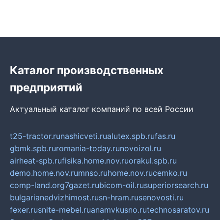
Каталог производственных
предприятий
Актуальный каталог компаний по всей России
t25-tractor.ru
nashicveti.ru
alutex.spb.ru
fas.ru
gbmk.spb.ru
romania-today.ru
novoizol.ru
airheat-spb.ru
fisika.home.nov.ru
orakul.spb.ru
demo.home.nov.ru
mnso.ru
home.nov.ru
cemko.ru
comp-land.org
7gazet.ru
bicom-oil.ru
superiorsearch.ru
bulgarianedvizhimost.ru
sn-hram.ru
senovosti.ru
fexer.ru
snite-mebel.ru
anamvkusno.ru
technosaratov.ru