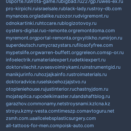
0sporte.ru
9rota-game.ru
bigbad.ru
227gp.ru
wes-ex.ru
pro-kirpichi.ru
israelsale.ru
black-lady.ru
stroy-db.com
mynances.org
ladalike.ru
zozor.ru
dvigremont.ru
odnokartinki.ru
htccare.ru
blogizotovoy.ru
oysters-digital.ru
o-remonte.org
remontdoma.com
myremont.org
portal-remonta.org
vyitikho.ru
mirjon.ru
superdeutsch.ru
mycrazystars.ru
filosofyfree.com
mypetslife.org
warren-buffett.org
greleon.com
sp-or.ru
infoelectrik.ru
materialexpert.ru
detkiexpert.ru
doktorvilechit.ru
vsesvoimirykami.ru
instrumentgid.ru
manikjurinfo.ru
hozjajkainfo.ru
stroimaterials.ru
doktoradvice.ru
selskoehozjajstvo.ru
otopleniehouse.ru
justinterior.ru
chastnyjdom.ru
mojateplica.ru
podelkimaster.ru
landshaftblog.ru
garazhov.com
monamy.net
stroysnami.kz
lcna.kz
stroyu.kz
my-vesta.com
timeszp.com
avtoguru.net
zsmh.com.ua
allcelebsplasticsurgery.com
all-tattoos-for-men.com
poisk-auto.com