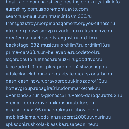
best-radio.com.ua
ost-engineering.com
kuryatnik.info
euroshiny.com.ua
poremontuavto.com
searchus-nauti.ru
mirmam.info
smi366.ru
transgazstroy.ru
orgmanagement.org
yes-fitness.ru
xtreme-rp.ru
wasdpvp.ru
voda-otri.ru
tishinapve.ru
orenferma.ru
avtoservis-avgust.ru
lord-tv.ru
backstage-682-music.ru
lordfilm7.ru
lordfilm13.ru
prime-cars63.ru
un-believable.ru
codetool.ru
legardoauto.ru
lithasa.ru
muz-1.ru
gooddver.ru
kinozadrot-3.ru
qr-plus-promo.ru
2shizashop.ru
udalenka-club.ru
nerabotaetsite.ru
carszona-bu.ru
dash-cash-now.ru
bravoprod.ru
kinozadrot13.ru
hotteygroup.ru
bagira31.ru
dommarketnsk.ru
dveriland73.ru
nis-glonass51.ru
veles-doroga.ru
tb02.ru
vrema-zdorov.ru
velonik.ru
surgutgloss.ru
nike-air-max-95.ru
nadookna.ru
lubov-pic.ru
mobilreklama.ru
pds-nn.ru
socrat2000.ru
vgurin.ru
spksochi.ru
shkola-klassika.ru
sabeonline.ru