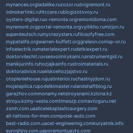
mynances.org
ladalike.ru
zozor.ru
dvigremont.ru
odnokartinki.ru
htccare.ru
blogizotovoy.ru
oysters-digital.ru
o-remonte.org
remontdoma.com
myremont.org
portal-remonta.org
vyitikho.ru
mirjon.ru
superdeutsch.ru
mycrazystars.ru
filosofyfree.com
mypetslife.org
warren-buffett.org
greleon.com
sp-or.ru
infoelectrik.ru
materialexpert.ru
detkiexpert.ru
doktorvilechit.ru
vsesvoimirykami.ru
instrumentgid.ru
manikjurinfo.ru
hozjajkainfo.ru
stroimaterials.ru
doktoradvice.ru
selskoehozjajstvo.ru
otopleniehouse.ru
justinterior.ru
chastnyjdom.ru
mojateplica.ru
podelkimaster.ru
landshaftblog.ru
garazhov.com
monamy.net
stroysnami.kz
lcna.kz
stroyu.kz
my-vesta.com
timeszp.com
avtoguru.net
zsmh.com.ua
allcelebsplasticsurgery.com
all-tattoos-for-men.com
poisk-auto.com
best-radio.com.ua
ost-engineering.com
kuryatnik.info
euroshiny.com.ua
poremontuavto.com