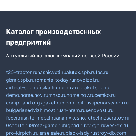
Каталог производственных
предприятий
Актуальный каталог компаний по всей России
t25-tractor.ru
nashicveti.ru
alutex.spb.ru
fas.ru
gbmk.spb.ru
romania-today.ru
novoizol.ru
airheat-spb.ru
fisika.home.nov.ru
orakul.spb.ru
demo.home.nov.ru
mnso.ru
home.nov.ru
cemko.ru
comp-land.org
7gazet.ru
bicom-oil.ru
superiorsearch.ru
bulgarianedvizhimost.ru
sn-hram.ru
senovosti.ru
fexer.ru
snite-mebel.ru
anamvkusno.ru
technosaratov.ru
0sporte.ru
9rota-game.ru
bigbad.ru
227gp.ru
wes-ex.ru
pro-kirpichi.ru
israelsale.ru
black-lady.ru
stroy-db.com