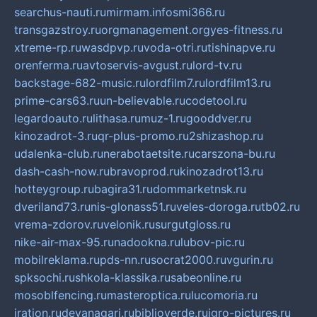
searchus-nauti.ru
mirmam.info
smi366.ru
transgazstroy.ru
orgmanagement.org
yes-fitness.ru
xtreme-rp.ru
wasdpvp.ru
voda-otri.ru
tishinapve.ru
orenferma.ru
avtoservis-avgust.ru
lord-tv.ru
backstage-682-music.ru
lordfilm7.ru
lordfilm13.ru
prime-cars63.ru
un-believable.ru
codetool.ru
legardoauto.ru
lithasa.ru
muz-1.ru
gooddver.ru
kinozadrot-3.ru
qr-plus-promo.ru
2shizashop.ru
udalenka-club.ru
nerabotaetsite.ru
carszona-bu.ru
dash-cash-now.ru
bravoprod.ru
kinozadrot13.ru
hotteygroup.ru
bagira31.ru
dommarketnsk.ru
dveriland73.ru
nis-glonass51.ru
veles-doroga.ru
tb02.ru
vrema-zdorov.ru
velonik.ru
surgutgloss.ru
nike-air-max-95.ru
nadookna.ru
lubov-pic.ru
mobilreklama.ru
pds-nn.ru
socrat2000.ru
vgurin.ru
spksochi.ru
shkola-klassika.ru
sabeonline.ru
mosoblfencing.ru
masteroptica.ru
lucomoria.ru
iration.ru
devanagari.ru
biblioverde.ru
igro-pictures.ru