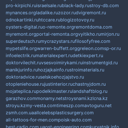
pro-kirpichi.ru
israelsale.ru
black-lady.ru
stroy-db.com
mynances.org
ladalike.ru
zozor.ru
dvigremont.ru
odnokartinki.ru
htccare.ru
blogizotovoy.ru
oysters-digital.ru
o-remonte.org
remontdoma.com
myremont.org
portal-remonta.org
vyitikho.ru
mirjon.ru
superdeutsch.ru
mycrazystars.ru
filosofyfree.com
mypetslife.org
warren-buffett.org
greleon.com
sp-or.ru
infoelectrik.ru
materialexpert.ru
detkiexpert.ru
doktorvilechit.ru
vsesvoimirykami.ru
instrumentgid.ru
manikjurinfo.ru
hozjajkainfo.ru
stroimaterials.ru
doktoradvice.ru
selskoehozjajstvo.ru
otopleniehouse.ru
justinterior.ru
chastnyjdom.ru
mojateplica.ru
podelkimaster.ru
landshaftblog.ru
garazhov.com
monamy.net
stroysnami.kz
lcna.kz
stroyu.kz
my-vesta.com
timeszp.com
avtoguru.net
zsmh.com.ua
allcelebsplasticsurgery.com
all-tattoos-for-men.com
poisk-auto.com
best-radio.com.ua
ost-engineering.com
kuryatnik.info