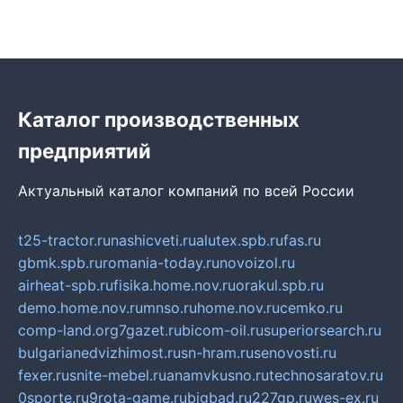
Каталог производственных
предприятий
Актуальный каталог компаний по всей России
t25-tractor.ru
nashicveti.ru
alutex.spb.ru
fas.ru
gbmk.spb.ru
romania-today.ru
novoizol.ru
airheat-spb.ru
fisika.home.nov.ru
orakul.spb.ru
demo.home.nov.ru
mnso.ru
home.nov.ru
cemko.ru
comp-land.org
7gazet.ru
bicom-oil.ru
superiorsearch.ru
bulgarianedvizhimost.ru
sn-hram.ru
senovosti.ru
fexer.ru
snite-mebel.ru
anamvkusno.ru
technosaratov.ru
0sporte.ru
9rota-game.ru
bigbad.ru
227gp.ru
wes-ex.ru