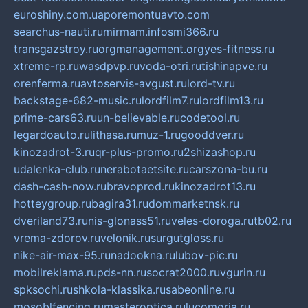
euroshiny.com.ua
poremontuavto.com
searchus-nauti.ru
mirmam.info
smi366.ru
transgazstroy.ru
orgmanagement.org
yes-fitness.ru
xtreme-rp.ru
wasdpvp.ru
voda-otri.ru
tishinapve.ru
orenferma.ru
avtoservis-avgust.ru
lord-tv.ru
backstage-682-music.ru
lordfilm7.ru
lordfilm13.ru
prime-cars63.ru
un-believable.ru
codetool.ru
legardoauto.ru
lithasa.ru
muz-1.ru
gooddver.ru
kinozadrot-3.ru
qr-plus-promo.ru
2shizashop.ru
udalenka-club.ru
nerabotaetsite.ru
carszona-bu.ru
dash-cash-now.ru
bravoprod.ru
kinozadrot13.ru
hotteygroup.ru
bagira31.ru
dommarketnsk.ru
dveriland73.ru
nis-glonass51.ru
veles-doroga.ru
tb02.ru
vrema-zdorov.ru
velonik.ru
surgutgloss.ru
nike-air-max-95.ru
nadookna.ru
lubov-pic.ru
mobilreklama.ru
pds-nn.ru
socrat2000.ru
vgurin.ru
spksochi.ru
shkola-klassika.ru
sabeonline.ru
mosoblfencing.ru
masteroptica.ru
lucomoria.ru