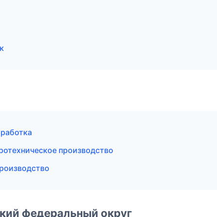
к
бработка
ротехническое производство
роизводство
ский федеральный округ