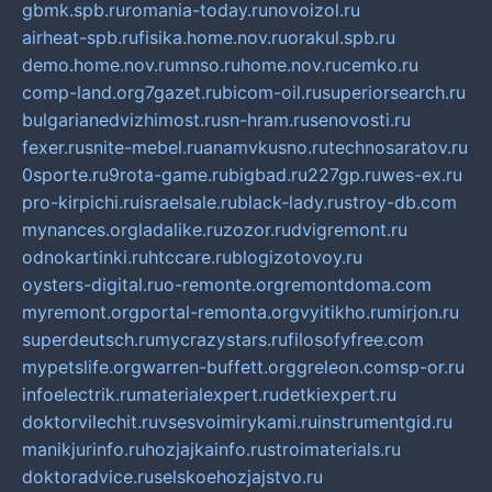
gbmk.spb.ru
romania-today.ru
novoizol.ru
airheat-spb.ru
fisika.home.nov.ru
orakul.spb.ru
demo.home.nov.ru
mnso.ru
home.nov.ru
cemko.ru
comp-land.org
7gazet.ru
bicom-oil.ru
superiorsearch.ru
bulgarianedvizhimost.ru
sn-hram.ru
senovosti.ru
fexer.ru
snite-mebel.ru
anamvkusno.ru
technosaratov.ru
0sporte.ru
9rota-game.ru
bigbad.ru
227gp.ru
wes-ex.ru
pro-kirpichi.ru
israelsale.ru
black-lady.ru
stroy-db.com
mynances.org
ladalike.ru
zozor.ru
dvigremont.ru
odnokartinki.ru
htccare.ru
blogizotovoy.ru
oysters-digital.ru
o-remonte.org
remontdoma.com
myremont.org
portal-remonta.org
vyitikho.ru
mirjon.ru
superdeutsch.ru
mycrazystars.ru
filosofyfree.com
mypetslife.org
warren-buffett.org
greleon.com
sp-or.ru
infoelectrik.ru
materialexpert.ru
detkiexpert.ru
doktorvilechit.ru
vsesvoimirykami.ru
instrumentgid.ru
manikjurinfo.ru
hozjajkainfo.ru
stroimaterials.ru
doktoradvice.ru
selskoehozjajstvo.ru