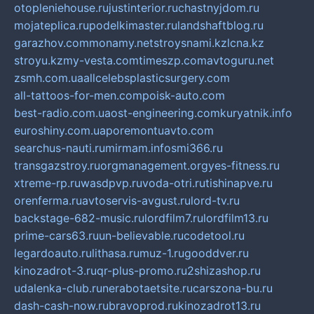
otopleniehouse.ru
justinterior.ru
chastnyjdom.ru
mojateplica.ru
podelkimaster.ru
landshaftblog.ru
garazhov.com
monamy.net
stroysnami.kz
lcna.kz
stroyu.kz
my-vesta.com
timeszp.com
avtoguru.net
zsmh.com.ua
allcelebsplasticsurgery.com
all-tattoos-for-men.com
poisk-auto.com
best-radio.com.ua
ost-engineering.com
kuryatnik.info
euroshiny.com.ua
poremontuavto.com
searchus-nauti.ru
mirmam.info
smi366.ru
transgazstroy.ru
orgmanagement.org
yes-fitness.ru
xtreme-rp.ru
wasdpvp.ru
voda-otri.ru
tishinapve.ru
orenferma.ru
avtoservis-avgust.ru
lord-tv.ru
backstage-682-music.ru
lordfilm7.ru
lordfilm13.ru
prime-cars63.ru
un-believable.ru
codetool.ru
legardoauto.ru
lithasa.ru
muz-1.ru
gooddver.ru
kinozadrot-3.ru
qr-plus-promo.ru
2shizashop.ru
udalenka-club.ru
nerabotaetsite.ru
carszona-bu.ru
dash-cash-now.ru
bravoprod.ru
kinozadrot13.ru