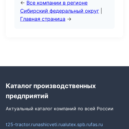
←
Все компании в регионе
Сибирский федеральный округ
|
Главная страница
→
Каталог производственных
предприятий
Актуальный каталог компаний по всей России
t25-tractor.ru
nashicveti.ru
alutex.spb.ru
fas.ru