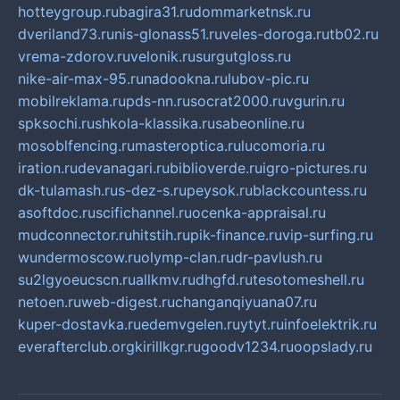
hotteygroup.ru
bagira31.ru
dommarketnsk.ru
dveriland73.ru
nis-glonass51.ru
veles-doroga.ru
tb02.ru
vrema-zdorov.ru
velonik.ru
surgutgloss.ru
nike-air-max-95.ru
nadookna.ru
lubov-pic.ru
mobilreklama.ru
pds-nn.ru
socrat2000.ru
vgurin.ru
spksochi.ru
shkola-klassika.ru
sabeonline.ru
mosoblfencing.ru
masteroptica.ru
lucomoria.ru
iration.ru
devanagari.ru
biblioverde.ru
igro-pictures.ru
dk-tulamash.ru
s-dez-s.ru
peysok.ru
blackcountess.ru
asoftdoc.ru
scifichannel.ru
ocenka-appraisal.ru
mudconnector.ru
hitstih.ru
pik-finance.ru
vip-surfing.ru
wundermoscow.ru
olymp-clan.ru
dr-pavlush.ru
su2lgyoeucscn.ru
allkmv.ru
dhgfd.ru
tesotomeshell.ru
netoen.ru
web-digest.ru
changanqiyuana07.ru
kuper-dostavka.ru
edemvgelen.ru
ytyt.ru
infoelektrik.ru
everafterclub.org
kirillkgr.ru
goodv1234.ru
oopslady.ru