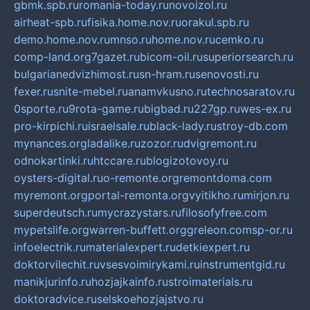
gbmk.spb.ru
romania-today.ru
novoizol.ru
airheat-spb.ru
fisika.home.nov.ru
orakul.spb.ru
demo.home.nov.ru
mnso.ru
home.nov.ru
cemko.ru
comp-land.org
7gazet.ru
bicom-oil.ru
superiorsearch.ru
bulgarianedvizhimost.ru
sn-hram.ru
senovosti.ru
fexer.ru
snite-mebel.ru
anamvkusno.ru
technosaratov.ru
0sporte.ru
9rota-game.ru
bigbad.ru
227gp.ru
wes-ex.ru
pro-kirpichi.ru
israelsale.ru
black-lady.ru
stroy-db.com
mynances.org
ladalike.ru
zozor.ru
dvigremont.ru
odnokartinki.ru
htccare.ru
blogizotovoy.ru
oysters-digital.ru
o-remonte.org
remontdoma.com
myremont.org
portal-remonta.org
vyitikho.ru
mirjon.ru
superdeutsch.ru
mycrazystars.ru
filosofyfree.com
mypetslife.org
warren-buffett.org
greleon.com
sp-or.ru
infoelectrik.ru
materialexpert.ru
detkiexpert.ru
doktorvilechit.ru
vsesvoimirykami.ru
instrumentgid.ru
manikjurinfo.ru
hozjajkainfo.ru
stroimaterials.ru
doktoradvice.ru
selskoehozjajstvo.ru