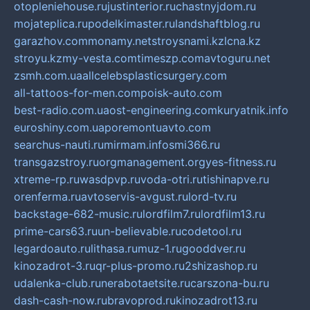
otopleniehouse.ru
justinterior.ru
chastnyjdom.ru
mojateplica.ru
podelkimaster.ru
landshaftblog.ru
garazhov.com
monamy.net
stroysnami.kz
lcna.kz
stroyu.kz
my-vesta.com
timeszp.com
avtoguru.net
zsmh.com.ua
allcelebsplasticsurgery.com
all-tattoos-for-men.com
poisk-auto.com
best-radio.com.ua
ost-engineering.com
kuryatnik.info
euroshiny.com.ua
poremontuavto.com
searchus-nauti.ru
mirmam.info
smi366.ru
transgazstroy.ru
orgmanagement.org
yes-fitness.ru
xtreme-rp.ru
wasdpvp.ru
voda-otri.ru
tishinapve.ru
orenferma.ru
avtoservis-avgust.ru
lord-tv.ru
backstage-682-music.ru
lordfilm7.ru
lordfilm13.ru
prime-cars63.ru
un-believable.ru
codetool.ru
legardoauto.ru
lithasa.ru
muz-1.ru
gooddver.ru
kinozadrot-3.ru
qr-plus-promo.ru
2shizashop.ru
udalenka-club.ru
nerabotaetsite.ru
carszona-bu.ru
dash-cash-now.ru
bravoprod.ru
kinozadrot13.ru