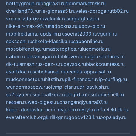
hotteygroup.ru
bagira31.ru
dommarketnsk.ru
dveriland73.ru
nis-glonass51.ru
veles-doroga.ru
tb02.ru
vrema-zdorov.ru
velonik.ru
surgutgloss.ru
nike-air-max-95.ru
nadookna.ru
lubov-pic.ru
mobilreklama.ru
pds-nn.ru
socrat2000.ru
vgurin.ru
spksochi.ru
shkola-klassika.ru
sabeonline.ru
mosoblfencing.ru
masteroptica.ru
lucomoria.ru
iration.ru
devanagari.ru
biblioverde.ru
igro-pictures.ru
dk-tulamash.ru
s-dez-s.ru
peysok.ru
blackcountess.ru
asoftdoc.ru
scifichannel.ru
ocenka-appraisal.ru
mudconnector.ru
hitstih.ru
pik-finance.ru
vip-surfing.ru
wundermoscow.ru
olymp-clan.ru
dr-pavlush.ru
su2lgyoeucscn.ru
allkmv.ru
dhgfd.ru
tesotomeshell.ru
netoen.ru
web-digest.ru
changanqiyuana07.ru
kuper-dostavka.ru
edemvgelen.ru
ytyt.ru
infoelektrik.ru
everafterclub.org
kirillkgr.ru
goodv1234.ru
oopslady.ru