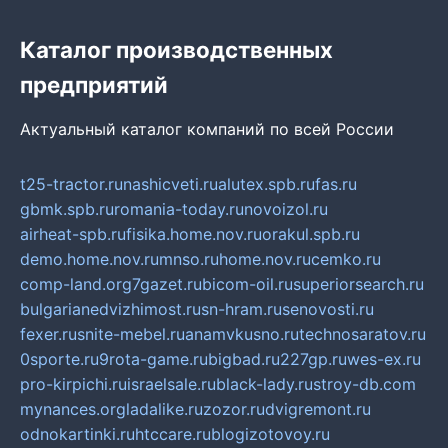
Каталог производственных
предприятий
Актуальный каталог компаний по всей России
t25-tractor.ru
nashicveti.ru
alutex.spb.ru
fas.ru
gbmk.spb.ru
romania-today.ru
novoizol.ru
airheat-spb.ru
fisika.home.nov.ru
orakul.spb.ru
demo.home.nov.ru
mnso.ru
home.nov.ru
cemko.ru
comp-land.org
7gazet.ru
bicom-oil.ru
superiorsearch.ru
bulgarianedvizhimost.ru
sn-hram.ru
senovosti.ru
fexer.ru
snite-mebel.ru
anamvkusno.ru
technosaratov.ru
0sporte.ru
9rota-game.ru
bigbad.ru
227gp.ru
wes-ex.ru
pro-kirpichi.ru
israelsale.ru
black-lady.ru
stroy-db.com
mynances.org
ladalike.ru
zozor.ru
dvigremont.ru
odnokartinki.ru
htccare.ru
blogizotovoy.ru