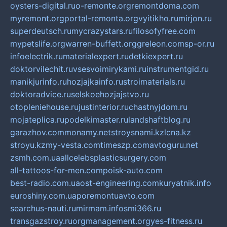
oysters-digital.ru
o-remonte.org
remontdoma.com
myremont.org
portal-remonta.org
vyitikho.ru
mirjon.ru
superdeutsch.ru
mycrazystars.ru
filosofyfree.com
mypetslife.org
warren-buffett.org
greleon.com
sp-or.ru
infoelectrik.ru
materialexpert.ru
detkiexpert.ru
doktorvilechit.ru
vsesvoimirykami.ru
instrumentgid.ru
manikjurinfo.ru
hozjajkainfo.ru
stroimaterials.ru
doktoradvice.ru
selskoehozjajstvo.ru
otopleniehouse.ru
justinterior.ru
chastnyjdom.ru
mojateplica.ru
podelkimaster.ru
landshaftblog.ru
garazhov.com
monamy.net
stroysnami.kz
lcna.kz
stroyu.kz
my-vesta.com
timeszp.com
avtoguru.net
zsmh.com.ua
allcelebsplasticsurgery.com
all-tattoos-for-men.com
poisk-auto.com
best-radio.com.ua
ost-engineering.com
kuryatnik.info
euroshiny.com.ua
poremontuavto.com
searchus-nauti.ru
mirmam.info
smi366.ru
transgazstroy.ru
orgmanagement.org
yes-fitness.ru