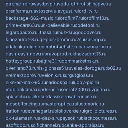
xtreme-rp.ru
wasdpvp.ru
voda-otri.ru
tishinapve.ru
orenferma.ru
avtoservis-avgust.ru
lord-tv.ru
backstage-682-music.ru
lordfilm7.ru
lordfilm13.ru
prime-cars63.ru
un-believable.ru
codetool.ru
legardoauto.ru
lithasa.ru
muz-1.ru
gooddver.ru
kinozadrot-3.ru
qr-plus-promo.ru
2shizashop.ru
udalenka-club.ru
nerabotaetsite.ru
carszona-bu.ru
dash-cash-now.ru
bravoprod.ru
kinozadrot13.ru
hotteygroup.ru
bagira31.ru
dommarketnsk.ru
dveriland73.ru
nis-glonass51.ru
veles-doroga.ru
tb02.ru
vrema-zdorov.ru
velonik.ru
surgutgloss.ru
nike-air-max-95.ru
nadookna.ru
lubov-pic.ru
mobilreklama.ru
pds-nn.ru
socrat2000.ru
vgurin.ru
spksochi.ru
shkola-klassika.ru
sabeonline.ru
mosoblfencing.ru
masteroptica.ru
lucomoria.ru
iration.ru
devanagari.ru
biblioverde.ru
igro-pictures.ru
dk-tulamash.ru
s-dez-s.ru
peysok.ru
blackcountess.ru
asoftdoc.ru
scifichannel.ru
ocenka-appraisal.ru