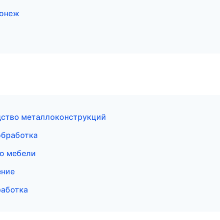
ронеж
дство металлоконструкций
обработка
о мебели
ение
работка