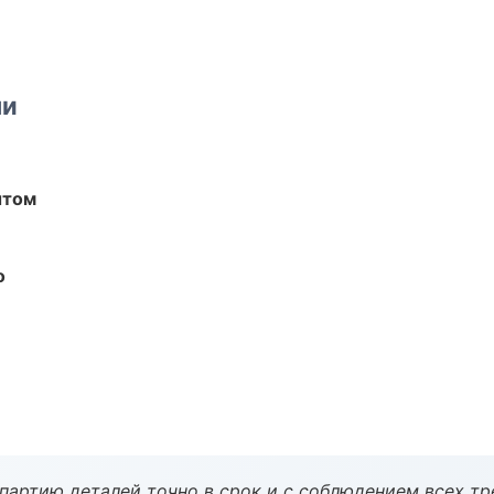
ми
ытом
о
партию деталей точно в срок и с соблюдением всех тр