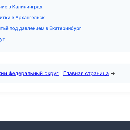
ние в Калининград
итки в Архангельск
тьё под давлением в Екатеринбург
гут
кий федеральный округ
|
Главная страница
→