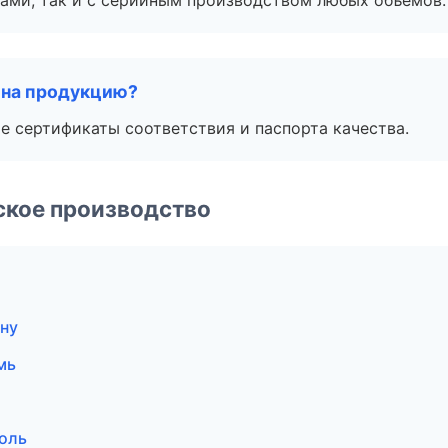
ами, так и с серийным производством любых объемов.
 на продукцию?
е сертификаты соответствия и паспорта качества.
ское производство
ну
мь
оль