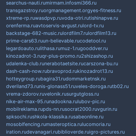
searchus-nauti.ru
mirmam.info
smi366.ru
transgazstroy.ru
orgmanagement.org
yes-fitness.ru
xtreme-rp.ru
wasdpvp.ru
voda-otri.ru
tishinapve.ru
orenferma.ru
avtoservis-avgust.ru
lord-tv.ru
backstage-682-music.ru
lordfilm7.ru
lordfilm13.ru
prime-cars63.ru
un-believable.ru
codetool.ru
legardoauto.ru
lithasa.ru
muz-1.ru
gooddver.ru
kinozadrot-3.ru
qr-plus-promo.ru
2shizashop.ru
udalenka-club.ru
nerabotaetsite.ru
carszona-bu.ru
dash-cash-now.ru
bravoprod.ru
kinozadrot13.ru
hotteygroup.ru
bagira31.ru
dommarketnsk.ru
dveriland73.ru
nis-glonass51.ru
veles-doroga.ru
tb02.ru
vrema-zdorov.ru
velonik.ru
surgutgloss.ru
nike-air-max-95.ru
nadookna.ru
lubov-pic.ru
mobilreklama.ru
pds-nn.ru
socrat2000.ru
vgurin.ru
spksochi.ru
shkola-klassika.ru
sabeonline.ru
mosoblfencing.ru
masteroptica.ru
lucomoria.ru
iration.ru
devanagari.ru
biblioverde.ru
igro-pictures.ru