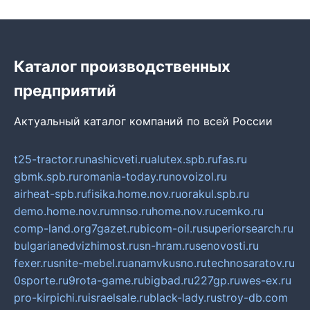
Каталог производственных
предприятий
Актуальный каталог компаний по всей России
t25-tractor.ru
nashicveti.ru
alutex.spb.ru
fas.ru
gbmk.spb.ru
romania-today.ru
novoizol.ru
airheat-spb.ru
fisika.home.nov.ru
orakul.spb.ru
demo.home.nov.ru
mnso.ru
home.nov.ru
cemko.ru
comp-land.org
7gazet.ru
bicom-oil.ru
superiorsearch.ru
bulgarianedvizhimost.ru
sn-hram.ru
senovosti.ru
fexer.ru
snite-mebel.ru
anamvkusno.ru
technosaratov.ru
0sporte.ru
9rota-game.ru
bigbad.ru
227gp.ru
wes-ex.ru
pro-kirpichi.ru
israelsale.ru
black-lady.ru
stroy-db.com