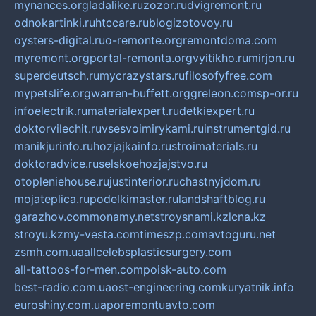
mynances.org
ladalike.ru
zozor.ru
dvigremont.ru
odnokartinki.ru
htccare.ru
blogizotovoy.ru
oysters-digital.ru
o-remonte.org
remontdoma.com
myremont.org
portal-remonta.org
vyitikho.ru
mirjon.ru
superdeutsch.ru
mycrazystars.ru
filosofyfree.com
mypetslife.org
warren-buffett.org
greleon.com
sp-or.ru
infoelectrik.ru
materialexpert.ru
detkiexpert.ru
doktorvilechit.ru
vsesvoimirykami.ru
instrumentgid.ru
manikjurinfo.ru
hozjajkainfo.ru
stroimaterials.ru
doktoradvice.ru
selskoehozjajstvo.ru
otopleniehouse.ru
justinterior.ru
chastnyjdom.ru
mojateplica.ru
podelkimaster.ru
landshaftblog.ru
garazhov.com
monamy.net
stroysnami.kz
lcna.kz
stroyu.kz
my-vesta.com
timeszp.com
avtoguru.net
zsmh.com.ua
allcelebsplasticsurgery.com
all-tattoos-for-men.com
poisk-auto.com
best-radio.com.ua
ost-engineering.com
kuryatnik.info
euroshiny.com.ua
poremontuavto.com