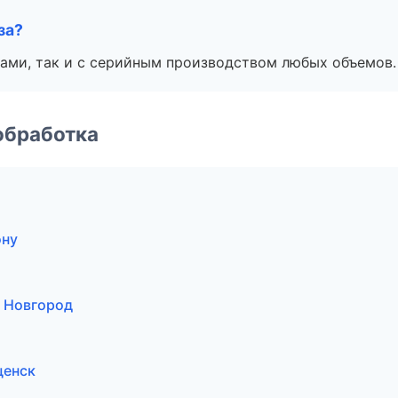
за?
ами, так и с серийным производством любых объемов.
обработка
ону
 Новгород
щенск