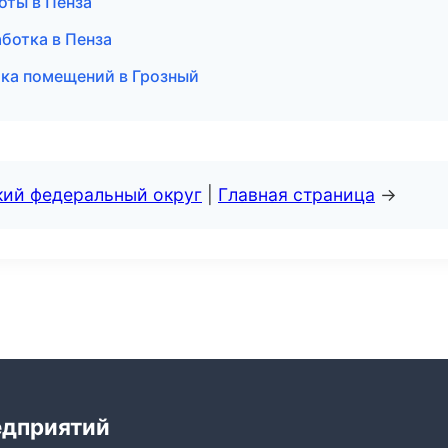
оты в Пенза
ботка в Пенза
ка помещений в Грозный
кий федеральный округ
|
Главная страница
→
едприятий