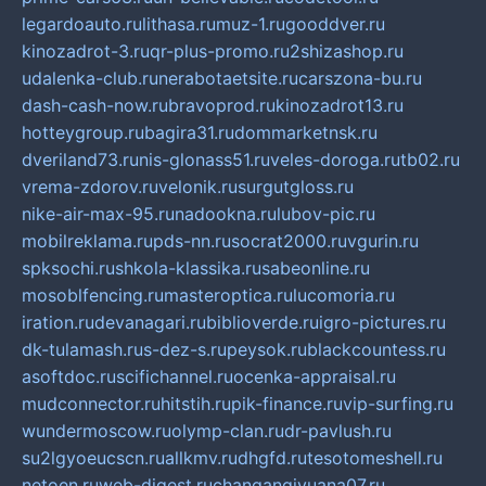
legardoauto.ru
lithasa.ru
muz-1.ru
gooddver.ru
kinozadrot-3.ru
qr-plus-promo.ru
2shizashop.ru
udalenka-club.ru
nerabotaetsite.ru
carszona-bu.ru
dash-cash-now.ru
bravoprod.ru
kinozadrot13.ru
hotteygroup.ru
bagira31.ru
dommarketnsk.ru
dveriland73.ru
nis-glonass51.ru
veles-doroga.ru
tb02.ru
vrema-zdorov.ru
velonik.ru
surgutgloss.ru
nike-air-max-95.ru
nadookna.ru
lubov-pic.ru
mobilreklama.ru
pds-nn.ru
socrat2000.ru
vgurin.ru
spksochi.ru
shkola-klassika.ru
sabeonline.ru
mosoblfencing.ru
masteroptica.ru
lucomoria.ru
iration.ru
devanagari.ru
biblioverde.ru
igro-pictures.ru
dk-tulamash.ru
s-dez-s.ru
peysok.ru
blackcountess.ru
asoftdoc.ru
scifichannel.ru
ocenka-appraisal.ru
mudconnector.ru
hitstih.ru
pik-finance.ru
vip-surfing.ru
wundermoscow.ru
olymp-clan.ru
dr-pavlush.ru
su2lgyoeucscn.ru
allkmv.ru
dhgfd.ru
tesotomeshell.ru
netoen.ru
web-digest.ru
changanqiyuana07.ru