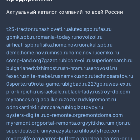
Актуальный каталог компаний по всей России
t25-tractor.ru
nashicveti.ru
alutex.spb.ru
fas.ru
gbmk.spb.ru
romania-today.ru
novoizol.ru
airheat-spb.ru
fisika.home.nov.ru
orakul.spb.ru
demo.home.nov.ru
mnso.ru
home.nov.ru
cemko.ru
comp-land.org
7gazet.ru
bicom-oil.ru
superiorsearch.ru
bulgarianedvizhimost.ru
sn-hram.ru
senovosti.ru
fexer.ru
snite-mebel.ru
anamvkusno.ru
technosaratov.ru
0sporte.ru
9rota-game.ru
bigbad.ru
227gp.ru
wes-ex.ru
pro-kirpichi.ru
israelsale.ru
black-lady.ru
stroy-db.com
mynances.org
ladalike.ru
zozor.ru
dvigremont.ru
odnokartinki.ru
htccare.ru
blogizotovoy.ru
oysters-digital.ru
o-remonte.org
remontdoma.com
myremont.org
portal-remonta.org
vyitikho.ru
mirjon.ru
superdeutsch.ru
mycrazystars.ru
filosofyfree.com
mypetslife.org
warren-buffett.org
greleon.com
sp-or.ru