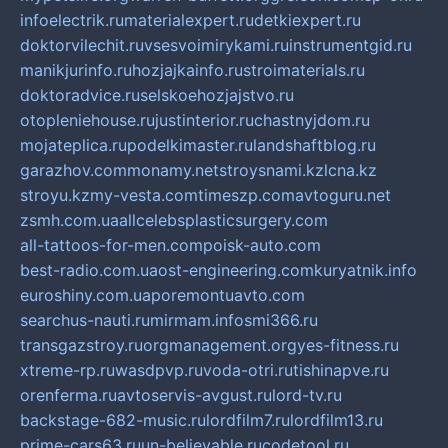
infoelectrik.ru
materialexpert.ru
detkiexpert.ru
doktorvilechit.ru
vsesvoimirykami.ru
instrumentgid.ru
manikjurinfo.ru
hozjajkainfo.ru
stroimaterials.ru
doktoradvice.ru
selskoehozjajstvo.ru
otopleniehouse.ru
justinterior.ru
chastnyjdom.ru
mojateplica.ru
podelkimaster.ru
landshaftblog.ru
garazhov.com
monamy.net
stroysnami.kz
lcna.kz
stroyu.kz
my-vesta.com
timeszp.com
avtoguru.net
zsmh.com.ua
allcelebsplasticsurgery.com
all-tattoos-for-men.com
poisk-auto.com
best-radio.com.ua
ost-engineering.com
kuryatnik.info
euroshiny.com.ua
poremontuavto.com
searchus-nauti.ru
mirmam.info
smi366.ru
transgazstroy.ru
orgmanagement.org
yes-fitness.ru
xtreme-rp.ru
wasdpvp.ru
voda-otri.ru
tishinapve.ru
orenferma.ru
avtoservis-avgust.ru
lord-tv.ru
backstage-682-music.ru
lordfilm7.ru
lordfilm13.ru
prime-cars63.ru
un-believable.ru
codetool.ru