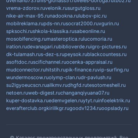
dveriland73.ru
nis-glonass51.ru
veles-doroga.ru
tb02.ru
vrema-zdorov.ru
velonik.ru
surgutgloss.ru
nike-air-max-95.ru
nadookna.ru
lubov-pic.ru
mobilreklama.ru
pds-nn.ru
socrat2000.ru
vgurin.ru
spksochi.ru
shkola-klassika.ru
sabeonline.ru
mosoblfencing.ru
masteroptica.ru
lucomoria.ru
iration.ru
devanagari.ru
biblioverde.ru
igro-pictures.ru
dk-tulamash.ru
s-dez-s.ru
peysok.ru
blackcountess.ru
asoftdoc.ru
scifichannel.ru
ocenka-appraisal.ru
mudconnector.ru
hitstih.ru
pik-finance.ru
vip-surfing.ru
wundermoscow.ru
olymp-clan.ru
dr-pavlush.ru
su2lgyoeucscn.ru
allkmv.ru
dhgfd.ru
tesotomeshell.ru
netoen.ru
web-digest.ru
changanqiyuana07.ru
kuper-dostavka.ru
edemvgelen.ru
ytyt.ru
infoelektrik.ru
everafterclub.org
kirillkgr.ru
goodv1234.ru
oopslady.ru
© Каталог производственных предприятий. Все