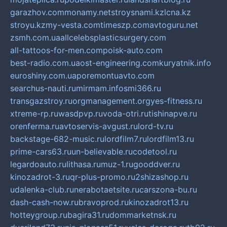
garazhov.com
monamy.net
stroysnami.kz
lcna.kz
stroyu.kz
my-vesta.com
timeszp.com
avtoguru.net
zsmh.com.ua
allcelebsplasticsurgery.com
all-tattoos-for-men.com
poisk-auto.com
best-radio.com.ua
ost-engineering.com
kuryatnik.info
euroshiny.com.ua
poremontuavto.com
searchus-nauti.ru
mirmam.info
smi366.ru
transgazstroy.ru
orgmanagement.org
yes-fitness.ru
xtreme-rp.ru
wasdpvp.ru
voda-otri.ru
tishinapve.ru
orenferma.ru
avtoservis-avgust.ru
lord-tv.ru
backstage-682-music.ru
lordfilm7.ru
lordfilm13.ru
prime-cars63.ru
un-believable.ru
codetool.ru
legardoauto.ru
lithasa.ru
muz-1.ru
gooddver.ru
kinozadrot-3.ru
qr-plus-promo.ru
2shizashop.ru
udalenka-club.ru
nerabotaetsite.ru
carszona-bu.ru
dash-cash-now.ru
bravoprod.ru
kinozadrot13.ru
hotteygroup.ru
bagira31.ru
dommarketnsk.ru