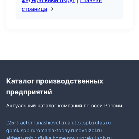
федеральный округ
|
Главная
страница
→
Каталог производственных
предприятий
Актуальный каталог компаний по всей России
t25-tractor.ru
nashicveti.ru
alutex.spb.ru
fas.ru
gbmk.spb.ru
romania-today.ru
novoizol.ru
airheat-spb.ru
fisika.home.nov.ru
orakul.spb.ru