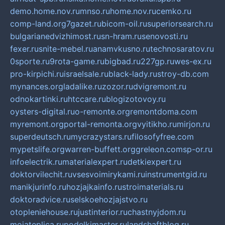
demo.home.nov.ru
mnso.ru
home.nov.ru
cemko.ru
comp-land.org
7gazet.ru
bicom-oil.ru
superiorsearch.ru
bulgarianedvizhimost.ru
sn-hram.ru
senovosti.ru
fexer.ru
snite-mebel.ru
anamvkusno.ru
technosaratov.ru
0sporte.ru
9rota-game.ru
bigbad.ru
227gp.ru
wes-ex.ru
pro-kirpichi.ru
israelsale.ru
black-lady.ru
stroy-db.com
mynances.org
ladalike.ru
zozor.ru
dvigremont.ru
odnokartinki.ru
htccare.ru
blogizotovoy.ru
oysters-digital.ru
o-remonte.org
remontdoma.com
myremont.org
portal-remonta.org
vyitikho.ru
mirjon.ru
superdeutsch.ru
mycrazystars.ru
filosofyfree.com
mypetslife.org
warren-buffett.org
greleon.com
sp-or.ru
infoelectrik.ru
materialexpert.ru
detkiexpert.ru
doktorvilechit.ru
vsesvoimirykami.ru
instrumentgid.ru
manikjurinfo.ru
hozjajkainfo.ru
stroimaterials.ru
doktoradvice.ru
selskoehozjajstvo.ru
otopleniehouse.ru
justinterior.ru
chastnyjdom.ru
mojateplica.ru
podelkimaster.ru
landshaftblog.ru