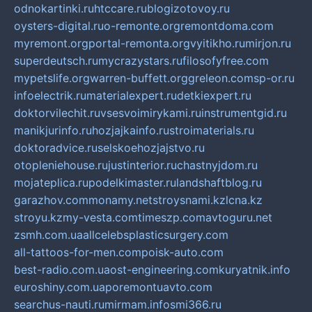
odnokartinki.ru
htccare.ru
blogizotovoy.ru
oysters-digital.ru
o-remonte.org
remontdoma.com
myremont.org
portal-remonta.org
vyitikho.ru
mirjon.ru
superdeutsch.ru
mycrazystars.ru
filosofyfree.com
mypetslife.org
warren-buffett.org
greleon.com
sp-or.ru
infoelectrik.ru
materialexpert.ru
detkiexpert.ru
doktorvilechit.ru
vsesvoimirykami.ru
instrumentgid.ru
manikjurinfo.ru
hozjajkainfo.ru
stroimaterials.ru
doktoradvice.ru
selskoehozjajstvo.ru
otopleniehouse.ru
justinterior.ru
chastnyjdom.ru
mojateplica.ru
podelkimaster.ru
landshaftblog.ru
garazhov.com
monamy.net
stroysnami.kz
lcna.kz
stroyu.kz
my-vesta.com
timeszp.com
avtoguru.net
zsmh.com.ua
allcelebsplasticsurgery.com
all-tattoos-for-men.com
poisk-auto.com
best-radio.com.ua
ost-engineering.com
kuryatnik.info
euroshiny.com.ua
poremontuavto.com
searchus-nauti.ru
mirmam.info
smi366.ru