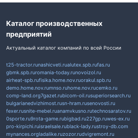
Каталог производственных
предприятий
Актуальный каталог компаний по всей России
t25-tractor.ru
nashicveti.ru
alutex.spb.ru
fas.ru
gbmk.spb.ru
romania-today.ru
novoizol.ru
airheat-spb.ru
fisika.home.nov.ru
orakul.spb.ru
demo.home.nov.ru
mnso.ru
home.nov.ru
cemko.ru
comp-land.org
7gazet.ru
bicom-oil.ru
superiorsearch.ru
bulgarianedvizhimost.ru
sn-hram.ru
senovosti.ru
fexer.ru
snite-mebel.ru
anamvkusno.ru
technosaratov.ru
0sporte.ru
9rota-game.ru
bigbad.ru
227gp.ru
wes-ex.ru
pro-kirpichi.ru
israelsale.ru
black-lady.ru
stroy-db.com
mynances.org
ladalike.ru
zozor.ru
dvigremont.ru