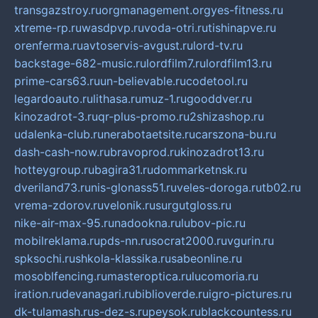
transgazstroy.ru
orgmanagement.org
yes-fitness.ru
xtreme-rp.ru
wasdpvp.ru
voda-otri.ru
tishinapve.ru
orenferma.ru
avtoservis-avgust.ru
lord-tv.ru
backstage-682-music.ru
lordfilm7.ru
lordfilm13.ru
prime-cars63.ru
un-believable.ru
codetool.ru
legardoauto.ru
lithasa.ru
muz-1.ru
gooddver.ru
kinozadrot-3.ru
qr-plus-promo.ru
2shizashop.ru
udalenka-club.ru
nerabotaetsite.ru
carszona-bu.ru
dash-cash-now.ru
bravoprod.ru
kinozadrot13.ru
hotteygroup.ru
bagira31.ru
dommarketnsk.ru
dveriland73.ru
nis-glonass51.ru
veles-doroga.ru
tb02.ru
vrema-zdorov.ru
velonik.ru
surgutgloss.ru
nike-air-max-95.ru
nadookna.ru
lubov-pic.ru
mobilreklama.ru
pds-nn.ru
socrat2000.ru
vgurin.ru
spksochi.ru
shkola-klassika.ru
sabeonline.ru
mosoblfencing.ru
masteroptica.ru
lucomoria.ru
iration.ru
devanagari.ru
biblioverde.ru
igro-pictures.ru
dk-tulamash.ru
s-dez-s.ru
peysok.ru
blackcountess.ru