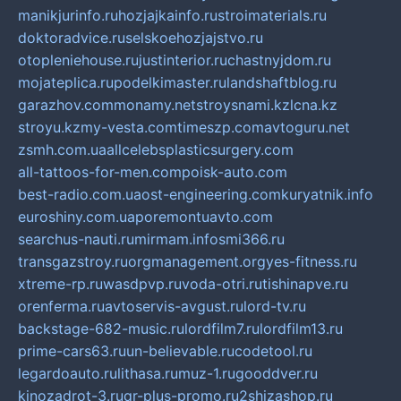
manikjurinfo.ru
hozjajkainfo.ru
stroimaterials.ru
doktoradvice.ru
selskoehozjajstvo.ru
otopleniehouse.ru
justinterior.ru
chastnyjdom.ru
mojateplica.ru
podelkimaster.ru
landshaftblog.ru
garazhov.com
monamy.net
stroysnami.kz
lcna.kz
stroyu.kz
my-vesta.com
timeszp.com
avtoguru.net
zsmh.com.ua
allcelebsplasticsurgery.com
all-tattoos-for-men.com
poisk-auto.com
best-radio.com.ua
ost-engineering.com
kuryatnik.info
euroshiny.com.ua
poremontuavto.com
searchus-nauti.ru
mirmam.info
smi366.ru
transgazstroy.ru
orgmanagement.org
yes-fitness.ru
xtreme-rp.ru
wasdpvp.ru
voda-otri.ru
tishinapve.ru
orenferma.ru
avtoservis-avgust.ru
lord-tv.ru
backstage-682-music.ru
lordfilm7.ru
lordfilm13.ru
prime-cars63.ru
un-believable.ru
codetool.ru
legardoauto.ru
lithasa.ru
muz-1.ru
gooddver.ru
kinozadrot-3.ru
qr-plus-promo.ru
2shizashop.ru