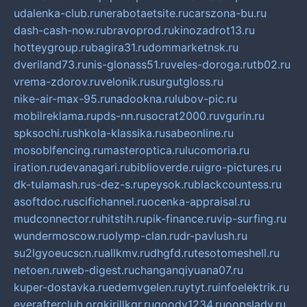
udalenka-club.ru
nerabotaetsite.ru
carszona-bu.ru
dash-cash-now.ru
bravoprod.ru
kinozadrot13.ru
hotteygroup.ru
bagira31.ru
dommarketnsk.ru
dveriland73.ru
nis-glonass51.ru
veles-doroga.ru
tb02.ru
vrema-zdorov.ru
velonik.ru
surgutgloss.ru
nike-air-max-95.ru
nadookna.ru
lubov-pic.ru
mobilreklama.ru
pds-nn.ru
socrat2000.ru
vgurin.ru
spksochi.ru
shkola-klassika.ru
sabeonline.ru
mosoblfencing.ru
masteroptica.ru
lucomoria.ru
iration.ru
devanagari.ru
biblioverde.ru
igro-pictures.ru
dk-tulamash.ru
s-dez-s.ru
peysok.ru
blackcountess.ru
asoftdoc.ru
scifichannel.ru
ocenka-appraisal.ru
mudconnector.ru
hitstih.ru
pik-finance.ru
vip-surfing.ru
wundermoscow.ru
olymp-clan.ru
dr-pavlush.ru
su2lgyoeucscn.ru
allkmv.ru
dhgfd.ru
tesotomeshell.ru
netoen.ru
web-digest.ru
changanqiyuana07.ru
kuper-dostavka.ru
edemvgelen.ru
ytyt.ru
infoelektrik.ru
everafterclub.org
kirillkgr.ru
goodv1234.ru
oopslady.ru