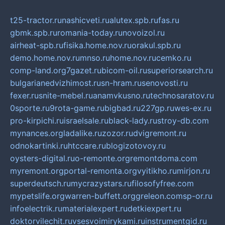
t25-tractor.ru
nashicveti.ru
alutex.spb.ru
fas.ru
gbmk.spb.ru
romania-today.ru
novoizol.ru
airheat-spb.ru
fisika.home.nov.ru
orakul.spb.ru
demo.home.nov.ru
mnso.ru
home.nov.ru
cemko.ru
comp-land.org
7gazet.ru
bicom-oil.ru
superiorsearch.ru
bulgarianedvizhimost.ru
sn-hram.ru
senovosti.ru
fexer.ru
snite-mebel.ru
anamvkusno.ru
technosaratov.ru
0sporte.ru
9rota-game.ru
bigbad.ru
227gp.ru
wes-ex.ru
pro-kirpichi.ru
israelsale.ru
black-lady.ru
stroy-db.com
mynances.org
ladalike.ru
zozor.ru
dvigremont.ru
odnokartinki.ru
htccare.ru
blogizotovoy.ru
oysters-digital.ru
o-remonte.org
remontdoma.com
myremont.org
portal-remonta.org
vyitikho.ru
mirjon.ru
superdeutsch.ru
mycrazystars.ru
filosofyfree.com
mypetslife.org
warren-buffett.org
greleon.com
sp-or.ru
infoelectrik.ru
materialexpert.ru
detkiexpert.ru
doktorvilechit.ru
vsesvoimirykami.ru
instrumentgid.ru