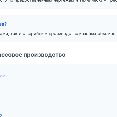
ого по предоставленным чертежам и техническим тре
за?
ами, так и с серийным производством любых объемов.
ассовое производство
нск
у