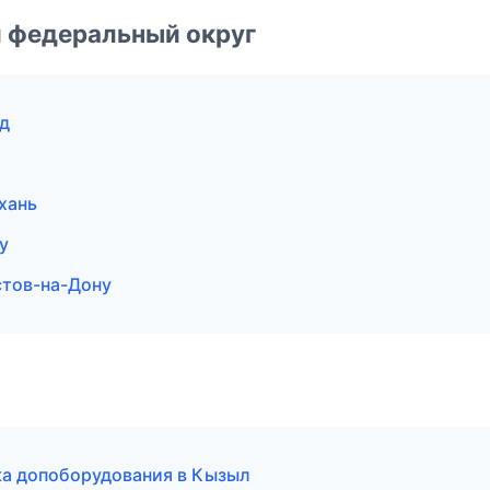
 федеральный округ
д
хань
у
стов-на-Дону
вка допоборудования в Кызыл