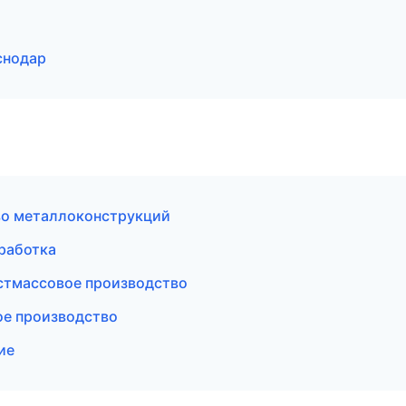
снодар
во металлоконструкций
работка
стмассовое производство
ое производство
ие