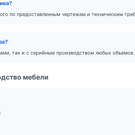
чика?
ого по предоставленным чертежам и техническим тре
за?
ами, так и с серийным производством любых объемов.
одство мебели
к