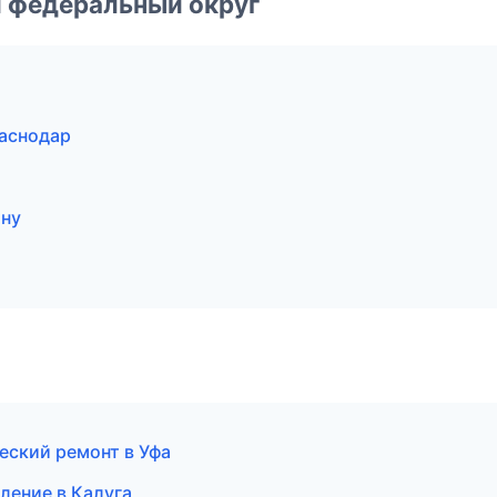
 федеральный округ
аснодар
ону
еский ремонт в Уфа
ление в Калуга