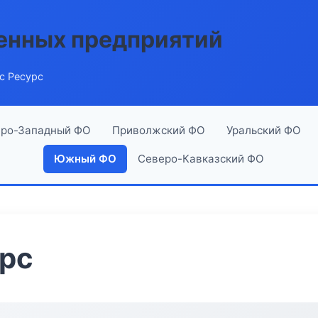
енных предприятий
с Ресурс
ро-Западный ФО
Приволжский ФО
Уральский ФО
Южный ФО
Северо-Кавказский ФО
урс