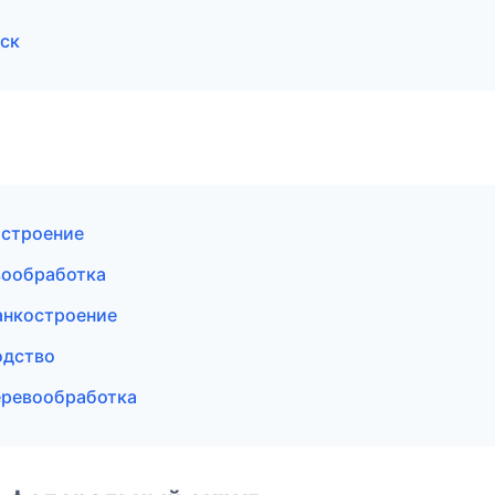
ск
остроение
вообработка
анкостроение
одство
еревообработка