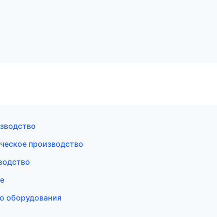
изводство
ческое производство
водство
е
о оборудования