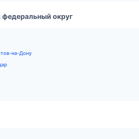
 федеральный округ
стов-на-Дону
дар