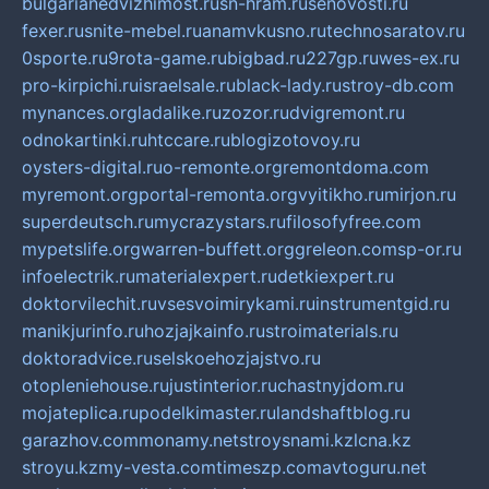
bulgarianedvizhimost.ru
sn-hram.ru
senovosti.ru
fexer.ru
snite-mebel.ru
anamvkusno.ru
technosaratov.ru
0sporte.ru
9rota-game.ru
bigbad.ru
227gp.ru
wes-ex.ru
pro-kirpichi.ru
israelsale.ru
black-lady.ru
stroy-db.com
mynances.org
ladalike.ru
zozor.ru
dvigremont.ru
odnokartinki.ru
htccare.ru
blogizotovoy.ru
oysters-digital.ru
o-remonte.org
remontdoma.com
myremont.org
portal-remonta.org
vyitikho.ru
mirjon.ru
superdeutsch.ru
mycrazystars.ru
filosofyfree.com
mypetslife.org
warren-buffett.org
greleon.com
sp-or.ru
infoelectrik.ru
materialexpert.ru
detkiexpert.ru
doktorvilechit.ru
vsesvoimirykami.ru
instrumentgid.ru
manikjurinfo.ru
hozjajkainfo.ru
stroimaterials.ru
doktoradvice.ru
selskoehozjajstvo.ru
otopleniehouse.ru
justinterior.ru
chastnyjdom.ru
mojateplica.ru
podelkimaster.ru
landshaftblog.ru
garazhov.com
monamy.net
stroysnami.kz
lcna.kz
stroyu.kz
my-vesta.com
timeszp.com
avtoguru.net