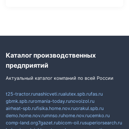
Каталог производственных
предприятий
Актуальный каталог компаний по всей России
t25-tractor.ru
nashicveti.ru
alutex.spb.ru
fas.ru
gbmk.spb.ru
romania-today.ru
novoizol.ru
airheat-spb.ru
fisika.home.nov.ru
orakul.spb.ru
demo.home.nov.ru
mnso.ru
home.nov.ru
cemko.ru
comp-land.org
7gazet.ru
bicom-oil.ru
superiorsearch.ru