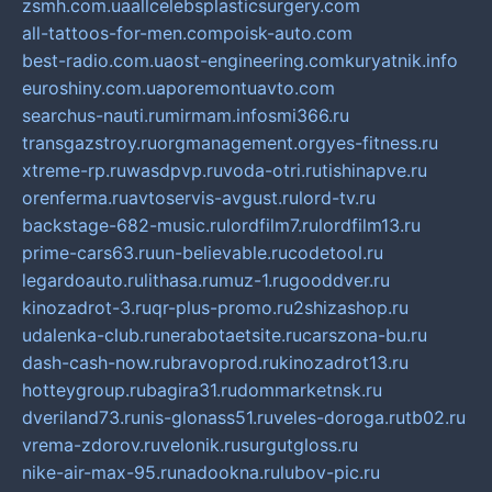
zsmh.com.ua
allcelebsplasticsurgery.com
all-tattoos-for-men.com
poisk-auto.com
best-radio.com.ua
ost-engineering.com
kuryatnik.info
euroshiny.com.ua
poremontuavto.com
searchus-nauti.ru
mirmam.info
smi366.ru
transgazstroy.ru
orgmanagement.org
yes-fitness.ru
xtreme-rp.ru
wasdpvp.ru
voda-otri.ru
tishinapve.ru
orenferma.ru
avtoservis-avgust.ru
lord-tv.ru
backstage-682-music.ru
lordfilm7.ru
lordfilm13.ru
prime-cars63.ru
un-believable.ru
codetool.ru
legardoauto.ru
lithasa.ru
muz-1.ru
gooddver.ru
kinozadrot-3.ru
qr-plus-promo.ru
2shizashop.ru
udalenka-club.ru
nerabotaetsite.ru
carszona-bu.ru
dash-cash-now.ru
bravoprod.ru
kinozadrot13.ru
hotteygroup.ru
bagira31.ru
dommarketnsk.ru
dveriland73.ru
nis-glonass51.ru
veles-doroga.ru
tb02.ru
vrema-zdorov.ru
velonik.ru
surgutgloss.ru
nike-air-max-95.ru
nadookna.ru
lubov-pic.ru