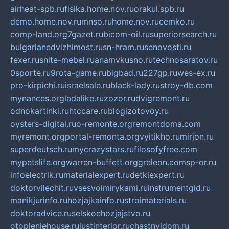
airheat-spb.ru
fisika.home.nov.ru
orakul.spb.ru
demo.home.nov.ru
mnso.ru
home.nov.ru
cemko.ru
comp-land.org
7gazet.ru
bicom-oil.ru
superiorsearch.ru
bulgarianedvizhimost.ru
sn-hram.ru
senovosti.ru
fexer.ru
snite-mebel.ru
anamvkusno.ru
technosaratov.ru
0sporte.ru
9rota-game.ru
bigbad.ru
227gp.ru
wes-ex.ru
pro-kirpichi.ru
israelsale.ru
black-lady.ru
stroy-db.com
mynances.org
ladalike.ru
zozor.ru
dvigremont.ru
odnokartinki.ru
htccare.ru
blogizotovoy.ru
oysters-digital.ru
o-remonte.org
remontdoma.com
myremont.org
portal-remonta.org
vyitikho.ru
mirjon.ru
superdeutsch.ru
mycrazystars.ru
filosofyfree.com
mypetslife.org
warren-buffett.org
greleon.com
sp-or.ru
infoelectrik.ru
materialexpert.ru
detkiexpert.ru
doktorvilechit.ru
vsesvoimirykami.ru
instrumentgid.ru
manikjurinfo.ru
hozjajkainfo.ru
stroimaterials.ru
doktoradvice.ru
selskoehozjajstvo.ru
otopleniehouse.ru
justinterior.ru
chastnyjdom.ru