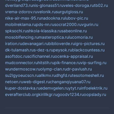
dveriland73.ru
nis-glonass51.ru
veles-doroga.ru
tb02.ru
vrema-zdorov.ru
velonik.ru
surgutgloss.ru
nike-air-max-95.ru
nadookna.ru
lubov-pic.ru
mobilreklama.ru
pds-nn.ru
socrat2000.ru
vgurin.ru
spksochi.ru
shkola-klassika.ru
sabeonline.ru
mosoblfencing.ru
masteroptica.ru
lucomoria.ru
iration.ru
devanagari.ru
biblioverde.ru
igro-pictures.ru
dk-tulamash.ru
s-dez-s.ru
peysok.ru
blackcountess.ru
asoftdoc.ru
scifichannel.ru
ocenka-appraisal.ru
mudconnector.ru
hitstih.ru
pik-finance.ru
vip-surfing.ru
wundermoscow.ru
olymp-clan.ru
dr-pavlush.ru
su2lgyoeucscn.ru
allkmv.ru
dhgfd.ru
tesotomeshell.ru
netoen.ru
web-digest.ru
changanqiyuana07.ru
kuper-dostavka.ru
edemvgelen.ru
ytyt.ru
infoelektrik.ru
everafterclub.org
kirillkgr.ru
goodv1234.ru
oopslady.ru