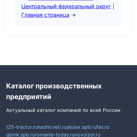
Центральный федеральный округ
|
Главная страница
→
Каталог производственных
предприятий
Актуальный каталог компаний по всей России
t25-tractor.ru
nashicveti.ru
alutex.spb.ru
fas.ru
gbmk.spb.ru
romania-today.ru
novoizol.ru