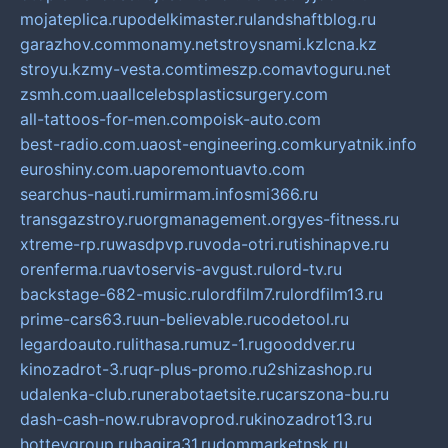
mojateplica.ru
podelkimaster.ru
landshaftblog.ru
garazhov.com
monamy.net
stroysnami.kz
lcna.kz
stroyu.kz
my-vesta.com
timeszp.com
avtoguru.net
zsmh.com.ua
allcelebsplasticsurgery.com
all-tattoos-for-men.com
poisk-auto.com
best-radio.com.ua
ost-engineering.com
kuryatnik.info
euroshiny.com.ua
poremontuavto.com
searchus-nauti.ru
mirmam.info
smi366.ru
transgazstroy.ru
orgmanagement.org
yes-fitness.ru
xtreme-rp.ru
wasdpvp.ru
voda-otri.ru
tishinapve.ru
orenferma.ru
avtoservis-avgust.ru
lord-tv.ru
backstage-682-music.ru
lordfilm7.ru
lordfilm13.ru
prime-cars63.ru
un-believable.ru
codetool.ru
legardoauto.ru
lithasa.ru
muz-1.ru
gooddver.ru
kinozadrot-3.ru
qr-plus-promo.ru
2shizashop.ru
udalenka-club.ru
nerabotaetsite.ru
carszona-bu.ru
dash-cash-now.ru
bravoprod.ru
kinozadrot13.ru
hotteygroup.ru
bagira31.ru
dommarketnsk.ru