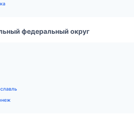
ка
альный федеральный округ
ославль
онеж