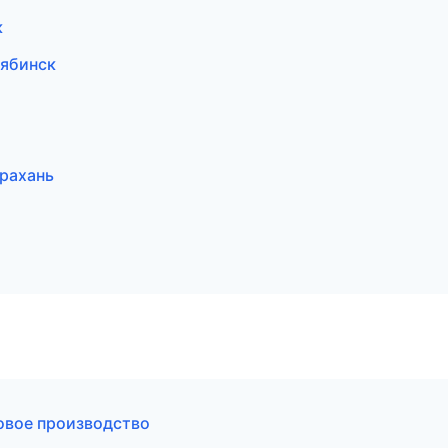
к
ябинск
рахань
овое производство