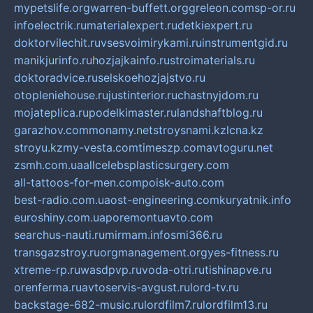
mypetslife.org
warren-buffett.org
greleon.com
sp-or.ru
infoelectrik.ru
materialexpert.ru
detkiexpert.ru
doktorvilechit.ru
vsesvoimirykami.ru
instrumentgid.ru
manikjurinfo.ru
hozjajkainfo.ru
stroimaterials.ru
doktoradvice.ru
selskoehozjajstvo.ru
otopleniehouse.ru
justinterior.ru
chastnyjdom.ru
mojateplica.ru
podelkimaster.ru
landshaftblog.ru
garazhov.com
monamy.net
stroysnami.kz
lcna.kz
stroyu.kz
my-vesta.com
timeszp.com
avtoguru.net
zsmh.com.ua
allcelebsplasticsurgery.com
all-tattoos-for-men.com
poisk-auto.com
best-radio.com.ua
ost-engineering.com
kuryatnik.info
euroshiny.com.ua
poremontuavto.com
searchus-nauti.ru
mirmam.info
smi366.ru
transgazstroy.ru
orgmanagement.org
yes-fitness.ru
xtreme-rp.ru
wasdpvp.ru
voda-otri.ru
tishinapve.ru
orenferma.ru
avtoservis-avgust.ru
lord-tv.ru
backstage-682-music.ru
lordfilm7.ru
lordfilm13.ru