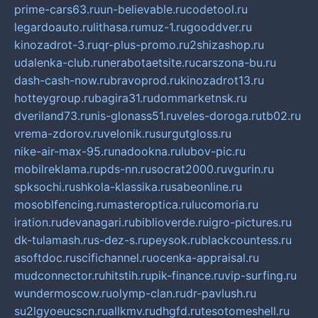
prime-cars63.ru
un-believable.ru
codetool.ru
legardoauto.ru
lithasa.ru
muz-1.ru
gooddver.ru
kinozadrot-3.ru
qr-plus-promo.ru
2shizashop.ru
udalenka-club.ru
nerabotaetsite.ru
carszona-bu.ru
dash-cash-now.ru
bravoprod.ru
kinozadrot13.ru
hotteygroup.ru
bagira31.ru
dommarketnsk.ru
dveriland73.ru
nis-glonass51.ru
veles-doroga.ru
tb02.ru
vrema-zdorov.ru
velonik.ru
surgutgloss.ru
nike-air-max-95.ru
nadookna.ru
lubov-pic.ru
mobilreklama.ru
pds-nn.ru
socrat2000.ru
vgurin.ru
spksochi.ru
shkola-klassika.ru
sabeonline.ru
mosoblfencing.ru
masteroptica.ru
lucomoria.ru
iration.ru
devanagari.ru
biblioverde.ru
igro-pictures.ru
dk-tulamash.ru
s-dez-s.ru
peysok.ru
blackcountess.ru
asoftdoc.ru
scifichannel.ru
ocenka-appraisal.ru
mudconnector.ru
hitstih.ru
pik-finance.ru
vip-surfing.ru
wundermoscow.ru
olymp-clan.ru
dr-pavlush.ru
su2lgyoeucscn.ru
allkmv.ru
dhgfd.ru
tesotomeshell.ru