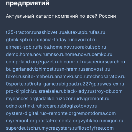
предприятий
Актуальный каталог компаний по всей России
t25-tractor.ru
nashicveti.ru
alutex.spb.ru
fas.ru
gbmk.spb.ru
romania-today.ru
novoizol.ru
airheat-spb.ru
fisika.home.nov.ru
orakul.spb.ru
demo.home.nov.ru
mnso.ru
home.nov.ru
cemko.ru
comp-land.org
7gazet.ru
bicom-oil.ru
superiorsearch.ru
bulgarianedvizhimost.ru
sn-hram.ru
senovosti.ru
fexer.ru
snite-mebel.ru
anamvkusno.ru
technosaratov.ru
0sporte.ru
9rota-game.ru
bigbad.ru
227gp.ru
wes-ex.ru
pro-kirpichi.ru
israelsale.ru
black-lady.ru
stroy-db.com
mynances.org
ladalike.ru
zozor.ru
dvigremont.ru
odnokartinki.ru
htccare.ru
blogizotovoy.ru
oysters-digital.ru
o-remonte.org
remontdoma.com
myremont.org
portal-remonta.org
vyitikho.ru
mirjon.ru
superdeutsch.ru
mycrazystars.ru
filosofyfree.com