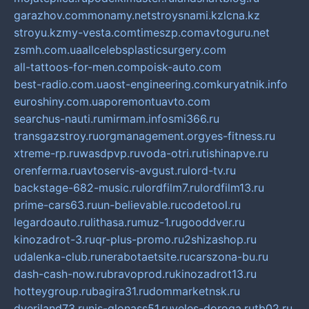
garazhov.com
monamy.net
stroysnami.kz
lcna.kz
stroyu.kz
my-vesta.com
timeszp.com
avtoguru.net
zsmh.com.ua
allcelebsplasticsurgery.com
all-tattoos-for-men.com
poisk-auto.com
best-radio.com.ua
ost-engineering.com
kuryatnik.info
euroshiny.com.ua
poremontuavto.com
searchus-nauti.ru
mirmam.info
smi366.ru
transgazstroy.ru
orgmanagement.org
yes-fitness.ru
xtreme-rp.ru
wasdpvp.ru
voda-otri.ru
tishinapve.ru
orenferma.ru
avtoservis-avgust.ru
lord-tv.ru
backstage-682-music.ru
lordfilm7.ru
lordfilm13.ru
prime-cars63.ru
un-believable.ru
codetool.ru
legardoauto.ru
lithasa.ru
muz-1.ru
gooddver.ru
kinozadrot-3.ru
qr-plus-promo.ru
2shizashop.ru
udalenka-club.ru
nerabotaetsite.ru
carszona-bu.ru
dash-cash-now.ru
bravoprod.ru
kinozadrot13.ru
hotteygroup.ru
bagira31.ru
dommarketnsk.ru
dveriland73.ru
nis-glonass51.ru
veles-doroga.ru
tb02.ru