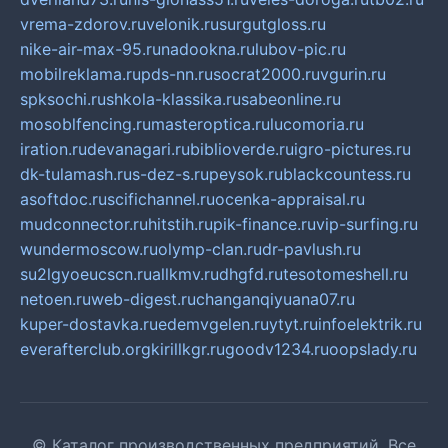
vrema-zdorov.ru
velonik.ru
surgutgloss.ru
nike-air-max-95.ru
nadookna.ru
lubov-pic.ru
mobilreklama.ru
pds-nn.ru
socrat2000.ru
vgurin.ru
spksochi.ru
shkola-klassika.ru
sabeonline.ru
mosoblfencing.ru
masteroptica.ru
lucomoria.ru
iration.ru
devanagari.ru
biblioverde.ru
igro-pictures.ru
dk-tulamash.ru
s-dez-s.ru
peysok.ru
blackcountess.ru
asoftdoc.ru
scifichannel.ru
ocenka-appraisal.ru
mudconnector.ru
hitstih.ru
pik-finance.ru
vip-surfing.ru
wundermoscow.ru
olymp-clan.ru
dr-pavlush.ru
su2lgyoeucscn.ru
allkmv.ru
dhgfd.ru
tesotomeshell.ru
netoen.ru
web-digest.ru
changanqiyuana07.ru
kuper-dostavka.ru
edemvgelen.ru
ytyt.ru
infoelektrik.ru
everafterclub.org
kirillkgr.ru
goodv1234.ru
oopslady.ru
© Каталог производственных предприятий. Все