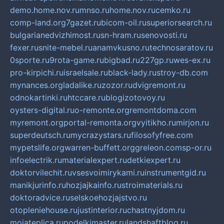
demo.home.nov.ru
mnso.ru
home.nov.ru
cemko.ru
comp-land.org
7gazet.ru
bicom-oil.ru
superiorsearch.ru
bulgarianedvizhimost.ru
sn-hram.ru
senovosti.ru
fexer.ru
snite-mebel.ru
anamvkusno.ru
technosaratov.ru
0sporte.ru
9rota-game.ru
bigbad.ru
227gp.ru
wes-ex.ru
pro-kirpichi.ru
israelsale.ru
black-lady.ru
stroy-db.com
mynances.org
ladalike.ru
zozor.ru
dvigremont.ru
odnokartinki.ru
htccare.ru
blogizotovoy.ru
oysters-digital.ru
o-remonte.org
remontdoma.com
myremont.org
portal-remonta.org
vyitikho.ru
mirjon.ru
superdeutsch.ru
mycrazystars.ru
filosofyfree.com
mypetslife.org
warren-buffett.org
greleon.com
sp-or.ru
infoelectrik.ru
materialexpert.ru
detkiexpert.ru
doktorvilechit.ru
vsesvoimirykami.ru
instrumentgid.ru
manikjurinfo.ru
hozjajkainfo.ru
stroimaterials.ru
doktoradvice.ru
selskoehozjajstvo.ru
otopleniehouse.ru
justinterior.ru
chastnyjdom.ru
mojateplica.ru
podelkimaster.ru
landshaftblog.ru