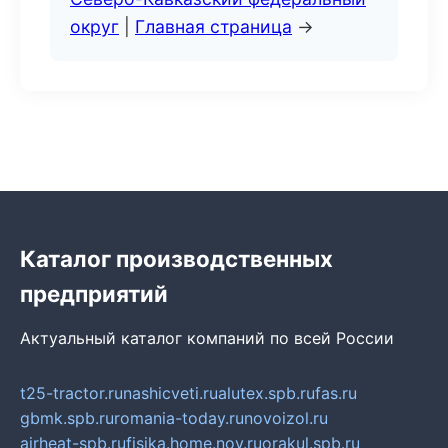
округ
|
Главная страница
→
Каталог производственных
предприятий
Актуальный каталог компаний по всей России
t25-tractor.ru
nashicveti.ru
alutex.spb.ru
fas.ru
gbmk.spb.ru
romania-today.ru
novoizol.ru
airheat-spb.ru
fisika.home.nov.ru
orakul.spb.ru