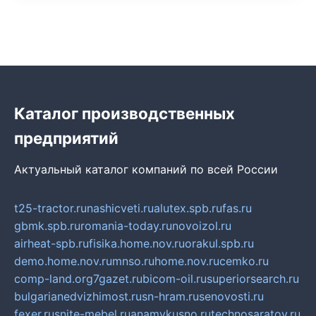
Каталог производственных
предприятий
Актуальный каталог компаний по всей России
t25-tractor.ru
nashicveti.ru
alutex.spb.ru
fas.ru
gbmk.spb.ru
romania-today.ru
novoizol.ru
airheat-spb.ru
fisika.home.nov.ru
orakul.spb.ru
demo.home.nov.ru
mnso.ru
home.nov.ru
cemko.ru
comp-land.org
7gazet.ru
bicom-oil.ru
superiorsearch.ru
bulgarianedvizhimost.ru
sn-hram.ru
senovosti.ru
fexer.ru
snite-mebel.ru
anamvkusno.ru
technosaratov.ru