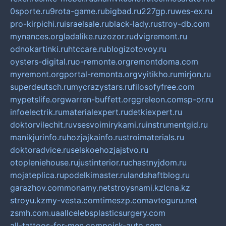
0sporte.ru
9rota-game.ru
bigbad.ru
227gp.ru
wes-ex.ru
pro-kirpichi.ru
israelsale.ru
black-lady.ru
stroy-db.com
mynances.org
ladalike.ru
zozor.ru
dvigremont.ru
odnokartinki.ru
htccare.ru
blogizotovoy.ru
oysters-digital.ru
o-remonte.org
remontdoma.com
myremont.org
portal-remonta.org
vyitikho.ru
mirjon.ru
superdeutsch.ru
mycrazystars.ru
filosofyfree.com
mypetslife.org
warren-buffett.org
greleon.com
sp-or.ru
infoelectrik.ru
materialexpert.ru
detkiexpert.ru
doktorvilechit.ru
vsesvoimirykami.ru
instrumentgid.ru
manikjurinfo.ru
hozjajkainfo.ru
stroimaterials.ru
doktoradvice.ru
selskoehozjajstvo.ru
otopleniehouse.ru
justinterior.ru
chastnyjdom.ru
mojateplica.ru
podelkimaster.ru
landshaftblog.ru
garazhov.com
monamy.net
stroysnami.kz
lcna.kz
stroyu.kz
my-vesta.com
timeszp.com
avtoguru.net
zsmh.com.ua
allcelebsplasticsurgery.com
all-tattoos-for-men.com
poisk-auto.com