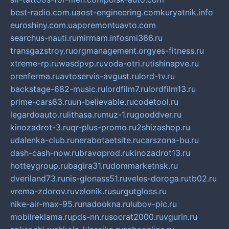
best-radio.com.ua
ost-engineering.com
kuryatnik.info
euroshiny.com.ua
poremontuavto.com
searchus-nauti.ru
mirmam.info
smi366.ru
transgazstroy.ru
orgmanagement.org
yes-fitness.ru
xtreme-rp.ru
wasdpvp.ru
voda-otri.ru
tishinapve.ru
orenferma.ru
avtoservis-avgust.ru
lord-tv.ru
backstage-682-music.ru
lordfilm7.ru
lordfilm13.ru
prime-cars63.ru
un-believable.ru
codetool.ru
legardoauto.ru
lithasa.ru
muz-1.ru
gooddver.ru
kinozadrot-3.ru
qr-plus-promo.ru
2shizashop.ru
udalenka-club.ru
nerabotaetsite.ru
carszona-bu.ru
dash-cash-now.ru
bravoprod.ru
kinozadrot13.ru
hotteygroup.ru
bagira31.ru
dommarketnsk.ru
dveriland73.ru
nis-glonass51.ru
veles-doroga.ru
tb02.ru
vrema-zdorov.ru
velonik.ru
surgutgloss.ru
nike-air-max-95.ru
nadookna.ru
lubov-pic.ru
mobilreklama.ru
pds-nn.ru
socrat2000.ru
vgurin.ru