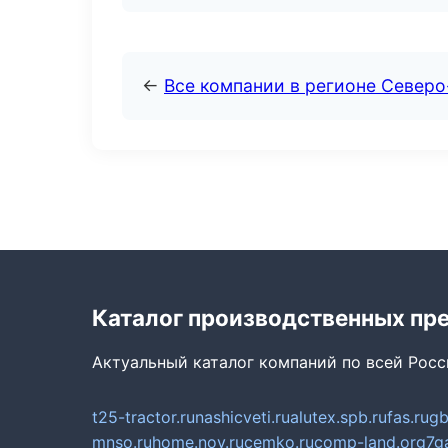
←
Все компании в регионе Северо
Каталог производственных пр
Актуальный каталог компаний по всей Рос
t25-tractor.ru
nashicveti.ru
alutex.spb.ru
fas.ru
gb
mnso.ru
home.nov.ru
cemko.ru
comp-land.org
7g