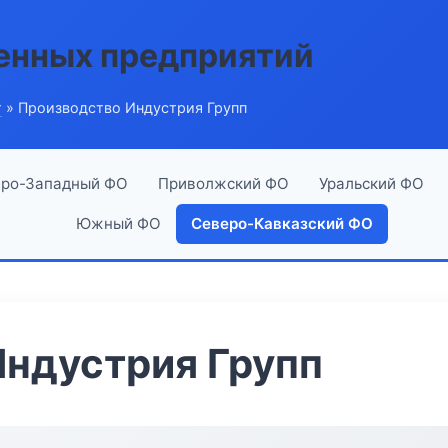
енных предприятий
г
» Производство Индустрия Групп
ро-Западный ФО
Приволжский ФО
Уральский ФО
Южный ФО
Северо-Кавказский ФО
ндустрия Групп