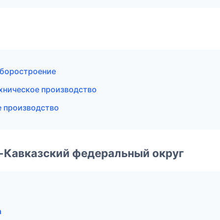
иборостроение
хническое производство
е производство
о-Кавказский федеральный округ
а