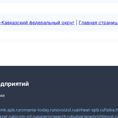
-Кавказский федеральный округ
|
Главная страниц
едприятий
сии
mk.spb.ru
romania-today.ru
novoizol.ru
airheat-spb.ru
fisika.
azet.ru
bicom-oil.ru
superiorsearch.ru
bulgarianedvizhimost.r