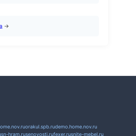
а
→
home.nov.ru
orakul.spb.ru
demo.home.nov.ru
u
sn-hram.ru
senovosti.ru
fexer.ru
snite-mebel.ru