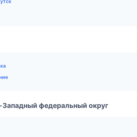
кутск
тка
ние
о-Западный федеральный округ