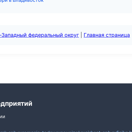
вери в Владивосток
о-Западный федеральный округ
|
Главная страница
едприятий
сии