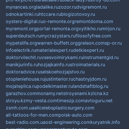
mynances.org
ladalike.ru
zozor.ru
dvigremont.ru
odnokartinki.ru
htccare.ru
blogizotovoy.ru
oysters-digital.ru
o-remonte.org
remontdoma.com
myremont.org
portal-remonta.org
vyitikho.ru
mirjon.ru
superdeutsch.ru
mycrazystars.ru
filosofyfree.com
mypetslife.org
warren-buffett.org
greleon.com
sp-or.ru
infoelectrik.ru
materialexpert.ru
detkiexpert.ru
doktorvilechit.ru
vsesvoimirykami.ru
instrumentgid.ru
manikjurinfo.ru
hozjajkainfo.ru
stroimaterials.ru
doktoradvice.ru
selskoehozjajstvo.ru
otopleniehouse.ru
justinterior.ru
chastnyjdom.ru
mojateplica.ru
podelkimaster.ru
landshaftblog.ru
garazhov.com
monamy.net
stroysnami.kz
lcna.kz
stroyu.kz
my-vesta.com
timeszp.com
avtoguru.net
zsmh.com.ua
allcelebsplasticsurgery.com
all-tattoos-for-men.com
poisk-auto.com
best-radio.com.ua
ost-engineering.com
kuryatnik.info