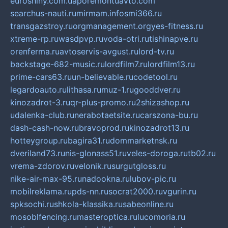
euroshiny.com.ua
poremontuavto.com
searchus-nauti.ru
mirmam.info
smi366.ru
transgazstroy.ru
orgmanagement.org
yes-fitness.ru
xtreme-rp.ru
wasdpvp.ru
voda-otri.ru
tishinapve.ru
orenferma.ru
avtoservis-avgust.ru
lord-tv.ru
backstage-682-music.ru
lordfilm7.ru
lordfilm13.ru
prime-cars63.ru
un-believable.ru
codetool.ru
legardoauto.ru
lithasa.ru
muz-1.ru
gooddver.ru
kinozadrot-3.ru
qr-plus-promo.ru
2shizashop.ru
udalenka-club.ru
nerabotaetsite.ru
carszona-bu.ru
dash-cash-now.ru
bravoprod.ru
kinozadrot13.ru
hotteygroup.ru
bagira31.ru
dommarketnsk.ru
dveriland73.ru
nis-glonass51.ru
veles-doroga.ru
tb02.ru
vrema-zdorov.ru
velonik.ru
surgutgloss.ru
nike-air-max-95.ru
nadookna.ru
lubov-pic.ru
mobilreklama.ru
pds-nn.ru
socrat2000.ru
vgurin.ru
spksochi.ru
shkola-klassika.ru
sabeonline.ru
mosoblfencing.ru
masteroptica.ru
lucomoria.ru