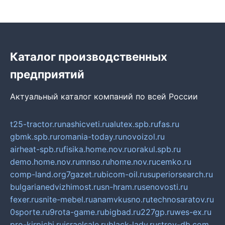
Каталог производственных
предприятий
Актуальный каталог компаний по всей России
t25-tractor.ru
nashicveti.ru
alutex.spb.ru
fas.ru
gbmk.spb.ru
romania-today.ru
novoizol.ru
airheat-spb.ru
fisika.home.nov.ru
orakul.spb.ru
demo.home.nov.ru
mnso.ru
home.nov.ru
cemko.ru
comp-land.org
7gazet.ru
bicom-oil.ru
superiorsearch.ru
bulgarianedvizhimost.ru
sn-hram.ru
senovosti.ru
fexer.ru
snite-mebel.ru
anamvkusno.ru
technosaratov.ru
0sporte.ru
9rota-game.ru
bigbad.ru
227gp.ru
wes-ex.ru
pro-kirpichi.ru
israelsale.ru
black-lady.ru
stroy-db.com