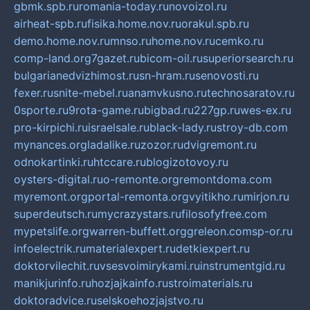
gbmk.spb.ru
romania-today.ru
novoizol.ru
airheat-spb.ru
fisika.home.nov.ru
orakul.spb.ru
demo.home.nov.ru
mnso.ru
home.nov.ru
cemko.ru
comp-land.org
7gazet.ru
bicom-oil.ru
superiorsearch.ru
bulgarianedvizhimost.ru
sn-hram.ru
senovosti.ru
fexer.ru
snite-mebel.ru
anamvkusno.ru
technosaratov.ru
0sporte.ru
9rota-game.ru
bigbad.ru
227gp.ru
wes-ex.ru
pro-kirpichi.ru
israelsale.ru
black-lady.ru
stroy-db.com
mynances.org
ladalike.ru
zozor.ru
dvigremont.ru
odnokartinki.ru
htccare.ru
blogizotovoy.ru
oysters-digital.ru
o-remonte.org
remontdoma.com
myremont.org
portal-remonta.org
vyitikho.ru
mirjon.ru
superdeutsch.ru
mycrazystars.ru
filosofyfree.com
mypetslife.org
warren-buffett.org
greleon.com
sp-or.ru
infoelectrik.ru
materialexpert.ru
detkiexpert.ru
doktorvilechit.ru
vsesvoimirykami.ru
instrumentgid.ru
manikjurinfo.ru
hozjajkainfo.ru
stroimaterials.ru
doktoradvice.ru
selskoehozjajstvo.ru