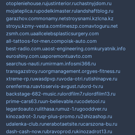
otopleniehouse.ru
justinterior.ru
chastnyjdom.ru
mojateplica.ru
podelkimaster.ru
landshaftblog.ru
garazhov.com
monamy.net
stroysnami.kz
lcna.kz
stroyu.kz
my-vesta.com
timeszp.com
avtoguru.net
zsmh.com.ua
allcelebsplasticsurgery.com
all-tattoos-for-men.com
poisk-auto.com
best-radio.com.ua
ost-engineering.com
kuryatnik.info
euroshiny.com.ua
poremontuavto.com
searchus-nauti.ru
mirmam.info
smi366.ru
transgazstroy.ru
orgmanagement.org
yes-fitness.ru
xtreme-rp.ru
wasdpvp.ru
voda-otri.ru
tishinapve.ru
orenferma.ru
avtoservis-avgust.ru
lord-tv.ru
backstage-682-music.ru
lordfilm7.ru
lordfilm13.ru
prime-cars63.ru
un-believable.ru
codetool.ru
legardoauto.ru
lithasa.ru
muz-1.ru
gooddver.ru
kinozadrot-3.ru
qr-plus-promo.ru
2shizashop.ru
udalenka-club.ru
nerabotaetsite.ru
carszona-bu.ru
dash-cash-now.ru
bravoprod.ru
kinozadrot13.ru