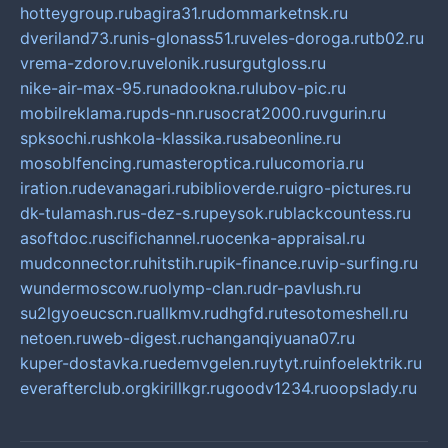
hotteygroup.ru
bagira31.ru
dommarketnsk.ru
dveriland73.ru
nis-glonass51.ru
veles-doroga.ru
tb02.ru
vrema-zdorov.ru
velonik.ru
surgutgloss.ru
nike-air-max-95.ru
nadookna.ru
lubov-pic.ru
mobilreklama.ru
pds-nn.ru
socrat2000.ru
vgurin.ru
spksochi.ru
shkola-klassika.ru
sabeonline.ru
mosoblfencing.ru
masteroptica.ru
lucomoria.ru
iration.ru
devanagari.ru
biblioverde.ru
igro-pictures.ru
dk-tulamash.ru
s-dez-s.ru
peysok.ru
blackcountess.ru
asoftdoc.ru
scifichannel.ru
ocenka-appraisal.ru
mudconnector.ru
hitstih.ru
pik-finance.ru
vip-surfing.ru
wundermoscow.ru
olymp-clan.ru
dr-pavlush.ru
su2lgyoeucscn.ru
allkmv.ru
dhgfd.ru
tesotomeshell.ru
netoen.ru
web-digest.ru
changanqiyuana07.ru
kuper-dostavka.ru
edemvgelen.ru
ytyt.ru
infoelektrik.ru
everafterclub.org
kirillkgr.ru
goodv1234.ru
oopslady.ru