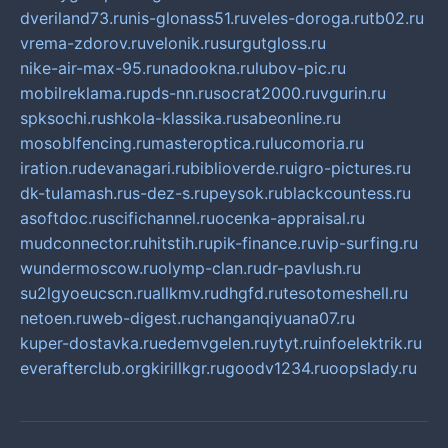
dveriland73.ru
nis-glonass51.ru
veles-doroga.ru
tb02.ru
vrema-zdorov.ru
velonik.ru
surgutgloss.ru
nike-air-max-95.ru
nadookna.ru
lubov-pic.ru
mobilreklama.ru
pds-nn.ru
socrat2000.ru
vgurin.ru
spksochi.ru
shkola-klassika.ru
sabeonline.ru
mosoblfencing.ru
masteroptica.ru
lucomoria.ru
iration.ru
devanagari.ru
biblioverde.ru
igro-pictures.ru
dk-tulamash.ru
s-dez-s.ru
peysok.ru
blackcountess.ru
asoftdoc.ru
scifichannel.ru
ocenka-appraisal.ru
mudconnector.ru
hitstih.ru
pik-finance.ru
vip-surfing.ru
wundermoscow.ru
olymp-clan.ru
dr-pavlush.ru
su2lgyoeucscn.ru
allkmv.ru
dhgfd.ru
tesotomeshell.ru
netoen.ru
web-digest.ru
changanqiyuana07.ru
kuper-dostavka.ru
edemvgelen.ru
ytyt.ru
infoelektrik.ru
everafterclub.org
kirillkgr.ru
goodv1234.ru
oopslady.ru