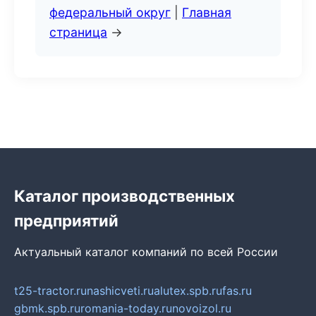
федеральный округ
|
Главная
страница
→
Каталог производственных
предприятий
Актуальный каталог компаний по всей России
t25-tractor.ru
nashicveti.ru
alutex.spb.ru
fas.ru
gbmk.spb.ru
romania-today.ru
novoizol.ru