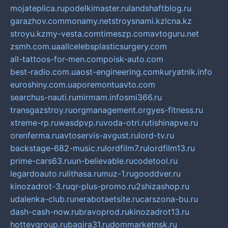
mojateplica.ru
podelkimaster.ru
landshaftblog.ru
garazhov.com
monamy.net
stroysnami.kz
lcna.kz
stroyu.kz
my-vesta.com
timeszp.com
avtoguru.net
zsmh.com.ua
allcelebsplasticsurgery.com
all-tattoos-for-men.com
poisk-auto.com
best-radio.com.ua
ost-engineering.com
kuryatnik.info
euroshiny.com.ua
poremontuavto.com
searchus-nauti.ru
mirmam.info
smi366.ru
transgazstroy.ru
orgmanagement.org
yes-fitness.ru
xtreme-rp.ru
wasdpvp.ru
voda-otri.ru
tishinapve.ru
orenferma.ru
avtoservis-avgust.ru
lord-tv.ru
backstage-682-music.ru
lordfilm7.ru
lordfilm13.ru
prime-cars63.ru
un-believable.ru
codetool.ru
legardoauto.ru
lithasa.ru
muz-1.ru
gooddver.ru
kinozadrot-3.ru
qr-plus-promo.ru
2shizashop.ru
udalenka-club.ru
nerabotaetsite.ru
carszona-bu.ru
dash-cash-now.ru
bravoprod.ru
kinozadrot13.ru
hotteygroup.ru
bagira31.ru
dommarketnsk.ru