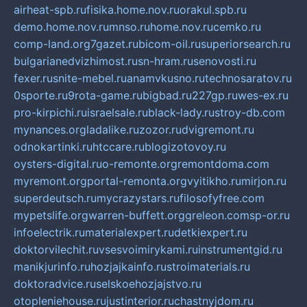
airheat-spb.ru
fisika.home.nov.ru
orakul.spb.ru
demo.home.nov.ru
mnso.ru
home.nov.ru
cemko.ru
comp-land.org
7gazet.ru
bicom-oil.ru
superiorsearch.ru
bulgarianedvizhimost.ru
sn-hram.ru
senovosti.ru
fexer.ru
snite-mebel.ru
anamvkusno.ru
technosaratov.ru
0sporte.ru
9rota-game.ru
bigbad.ru
227gp.ru
wes-ex.ru
pro-kirpichi.ru
israelsale.ru
black-lady.ru
stroy-db.com
mynances.org
ladalike.ru
zozor.ru
dvigremont.ru
odnokartinki.ru
htccare.ru
blogizotovoy.ru
oysters-digital.ru
o-remonte.org
remontdoma.com
myremont.org
portal-remonta.org
vyitikho.ru
mirjon.ru
superdeutsch.ru
mycrazystars.ru
filosofyfree.com
mypetslife.org
warren-buffett.org
greleon.com
sp-or.ru
infoelectrik.ru
materialexpert.ru
detkiexpert.ru
doktorvilechit.ru
vsesvoimirykami.ru
instrumentgid.ru
manikjurinfo.ru
hozjajkainfo.ru
stroimaterials.ru
doktoradvice.ru
selskoehozjajstvo.ru
otopleniehouse.ru
justinterior.ru
chastnyjdom.ru