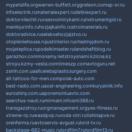
mypetslife.org
warren-buffett.org
greleon.com
sp-or.ru
infoelectrik.ru
materialexpert.ru
detkiexpert.ru
doktorvilechit.ru
vsesvoimirykami.ru
instrumentgid.ru
manikjurinfo.ru
hozjajkainfo.ru
stroimaterials.ru
doktoradvice.ru
selskoehozjajstvo.ru
otopleniehouse.ru
justinterior.ru
chastnyjdom.ru
mojateplica.ru
podelkimaster.ru
landshaftblog.ru
garazhov.com
monamy.net
stroysnami.kz
lcna.kz
stroyu.kz
my-vesta.com
timeszp.com
avtoguru.net
zsmh.com.ua
allcelebsplasticsurgery.com
all-tattoos-for-men.com
poisk-auto.com
best-radio.com.ua
ost-engineering.com
kuryatnik.info
euroshiny.com.ua
poremontuavto.com
searchus-nauti.ru
mirmam.info
smi366.ru
transgazstroy.ru
orgmanagement.org
yes-fitness.ru
xtreme-rp.ru
wasdpvp.ru
voda-otri.ru
tishinapve.ru
orenferma.ru
avtoservis-avgust.ru
lord-tv.ru
backstage-682-music.ru
lordfilm7.ru
lordfilm13.ru