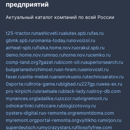
предприятий
Актуальный каталог компаний по всей России
t25-tractor.ru
nashicveti.ru
alutex.spb.ru
fas.ru
gbmk.spb.ru
romania-today.ru
novoizol.ru
airheat-spb.ru
fisika.home.nov.ru
orakul.spb.ru
demo.home.nov.ru
mnso.ru
home.nov.ru
cemko.ru
comp-land.org
7gazet.ru
bicom-oil.ru
superiorsearch.ru
bulgarianedvizhimost.ru
sn-hram.ru
senovosti.ru
fexer.ru
snite-mebel.ru
anamvkusno.ru
technosaratov.ru
0sporte.ru
9rota-game.ru
bigbad.ru
227gp.ru
wes-ex.ru
pro-kirpichi.ru
israelsale.ru
black-lady.ru
stroy-db.com
mynances.org
ladalike.ru
zozor.ru
dvigremont.ru
odnokartinki.ru
htccare.ru
blogizotovoy.ru
oysters-digital.ru
o-remonte.org
remontdoma.com
myremont.org
portal-remonta.org
vyitikho.ru
mirjon.ru
superdeutsch.ru
mycrazystars.ru
filosofyfree.com