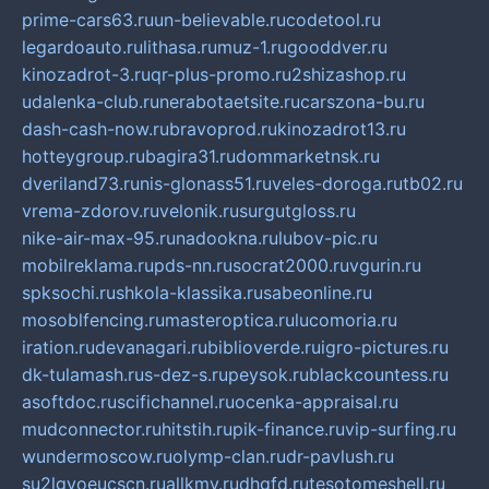
prime-cars63.ru
un-believable.ru
codetool.ru
legardoauto.ru
lithasa.ru
muz-1.ru
gooddver.ru
kinozadrot-3.ru
qr-plus-promo.ru
2shizashop.ru
udalenka-club.ru
nerabotaetsite.ru
carszona-bu.ru
dash-cash-now.ru
bravoprod.ru
kinozadrot13.ru
hotteygroup.ru
bagira31.ru
dommarketnsk.ru
dveriland73.ru
nis-glonass51.ru
veles-doroga.ru
tb02.ru
vrema-zdorov.ru
velonik.ru
surgutgloss.ru
nike-air-max-95.ru
nadookna.ru
lubov-pic.ru
mobilreklama.ru
pds-nn.ru
socrat2000.ru
vgurin.ru
spksochi.ru
shkola-klassika.ru
sabeonline.ru
mosoblfencing.ru
masteroptica.ru
lucomoria.ru
iration.ru
devanagari.ru
biblioverde.ru
igro-pictures.ru
dk-tulamash.ru
s-dez-s.ru
peysok.ru
blackcountess.ru
asoftdoc.ru
scifichannel.ru
ocenka-appraisal.ru
mudconnector.ru
hitstih.ru
pik-finance.ru
vip-surfing.ru
wundermoscow.ru
olymp-clan.ru
dr-pavlush.ru
su2lgyoeucscn.ru
allkmv.ru
dhgfd.ru
tesotomeshell.ru