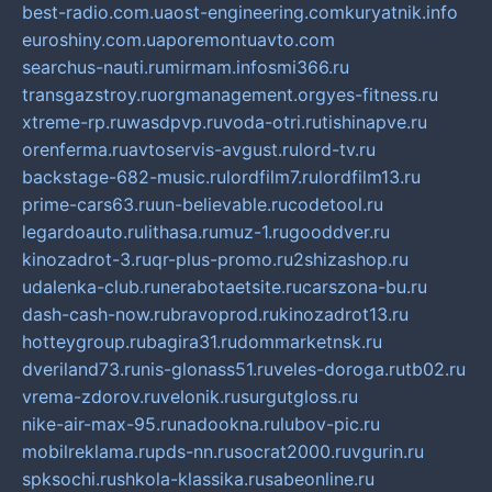
best-radio.com.ua
ost-engineering.com
kuryatnik.info
euroshiny.com.ua
poremontuavto.com
searchus-nauti.ru
mirmam.info
smi366.ru
transgazstroy.ru
orgmanagement.org
yes-fitness.ru
xtreme-rp.ru
wasdpvp.ru
voda-otri.ru
tishinapve.ru
orenferma.ru
avtoservis-avgust.ru
lord-tv.ru
backstage-682-music.ru
lordfilm7.ru
lordfilm13.ru
prime-cars63.ru
un-believable.ru
codetool.ru
legardoauto.ru
lithasa.ru
muz-1.ru
gooddver.ru
kinozadrot-3.ru
qr-plus-promo.ru
2shizashop.ru
udalenka-club.ru
nerabotaetsite.ru
carszona-bu.ru
dash-cash-now.ru
bravoprod.ru
kinozadrot13.ru
hotteygroup.ru
bagira31.ru
dommarketnsk.ru
dveriland73.ru
nis-glonass51.ru
veles-doroga.ru
tb02.ru
vrema-zdorov.ru
velonik.ru
surgutgloss.ru
nike-air-max-95.ru
nadookna.ru
lubov-pic.ru
mobilreklama.ru
pds-nn.ru
socrat2000.ru
vgurin.ru
spksochi.ru
shkola-klassika.ru
sabeonline.ru