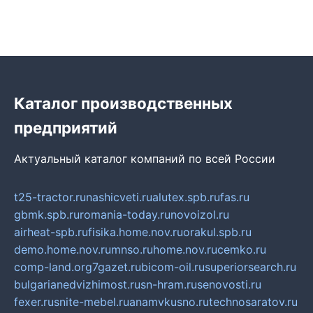
Каталог производственных
предприятий
Актуальный каталог компаний по всей России
t25-tractor.ru
nashicveti.ru
alutex.spb.ru
fas.ru
gbmk.spb.ru
romania-today.ru
novoizol.ru
airheat-spb.ru
fisika.home.nov.ru
orakul.spb.ru
demo.home.nov.ru
mnso.ru
home.nov.ru
cemko.ru
comp-land.org
7gazet.ru
bicom-oil.ru
superiorsearch.ru
bulgarianedvizhimost.ru
sn-hram.ru
senovosti.ru
fexer.ru
snite-mebel.ru
anamvkusno.ru
technosaratov.ru