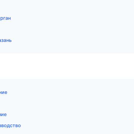
рган
азань
ние
ние
зводство