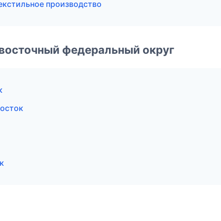
екстильное производство
евосточный федеральный округ
к
восток
к