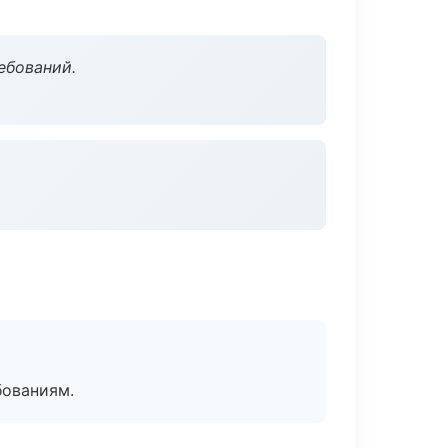
ебований.
бованиям.