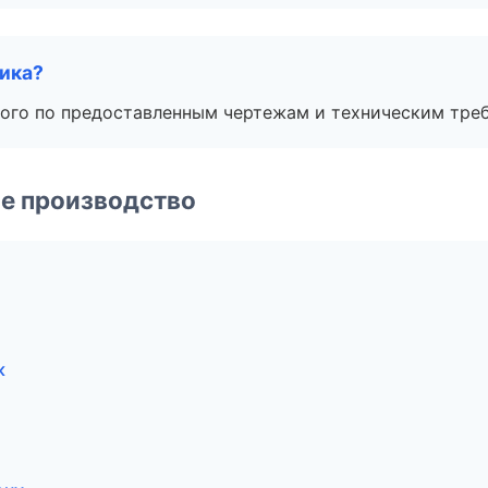
чика?
ого по предоставленным чертежам и техническим тре
е производство
к