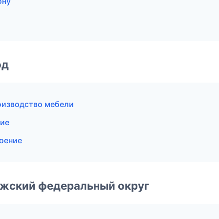
ону
од
оизводство мебели
ние
оение
лжский федеральный округ