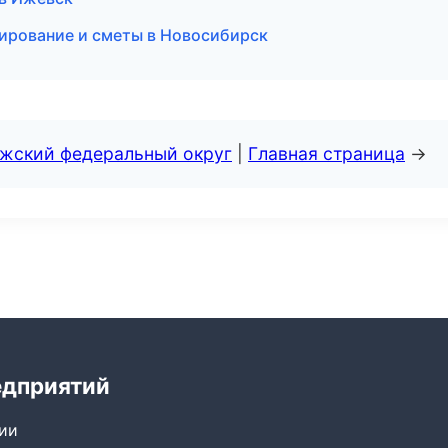
ирование и сметы в Новосибирск
лжский федеральный округ
|
Главная страница
→
едприятий
сии