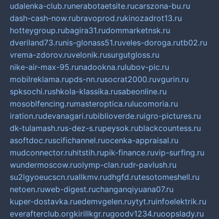
udalenka-club.ru
nerabotaetsite.ru
carszona-bu.ru
dash-cash-now.ru
bravoprod.ru
kinozadrot13.ru
hotteygroup.ru
bagira31.ru
dommarketnsk.ru
dveriland73.ru
nis-glonass51.ru
veles-doroga.ru
tb02.ru
vrema-zdorov.ru
velonik.ru
surgutgloss.ru
nike-air-max-95.ru
nadookna.ru
lubov-pic.ru
mobilreklama.ru
pds-nn.ru
socrat2000.ru
vgurin.ru
spksochi.ru
shkola-klassika.ru
sabeonline.ru
mosoblfencing.ru
masteroptica.ru
lucomoria.ru
iration.ru
devanagari.ru
biblioverde.ru
igro-pictures.ru
dk-tulamash.ru
s-dez-s.ru
peysok.ru
blackcountess.ru
asoftdoc.ru
scifichannel.ru
ocenka-appraisal.ru
mudconnector.ru
hitstih.ru
pik-finance.ru
vip-surfing.ru
wundermoscow.ru
olymp-clan.ru
dr-pavlush.ru
su2lgyoeucscn.ru
allkmv.ru
dhgfd.ru
tesotomeshell.ru
netoen.ru
web-digest.ru
changanqiyuana07.ru
kuper-dostavka.ru
edemvgelen.ru
ytyt.ru
infoelektrik.ru
everafterclub.org
kirillkgr.ru
goodv1234.ru
oopslady.ru