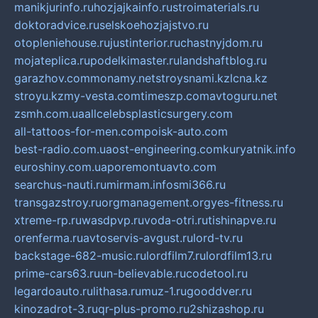
manikjurinfo.ru
hozjajkainfo.ru
stroimaterials.ru
doktoradvice.ru
selskoehozjajstvo.ru
otopleniehouse.ru
justinterior.ru
chastnyjdom.ru
mojateplica.ru
podelkimaster.ru
landshaftblog.ru
garazhov.com
monamy.net
stroysnami.kz
lcna.kz
stroyu.kz
my-vesta.com
timeszp.com
avtoguru.net
zsmh.com.ua
allcelebsplasticsurgery.com
all-tattoos-for-men.com
poisk-auto.com
best-radio.com.ua
ost-engineering.com
kuryatnik.info
euroshiny.com.ua
poremontuavto.com
searchus-nauti.ru
mirmam.info
smi366.ru
transgazstroy.ru
orgmanagement.org
yes-fitness.ru
xtreme-rp.ru
wasdpvp.ru
voda-otri.ru
tishinapve.ru
orenferma.ru
avtoservis-avgust.ru
lord-tv.ru
backstage-682-music.ru
lordfilm7.ru
lordfilm13.ru
prime-cars63.ru
un-believable.ru
codetool.ru
legardoauto.ru
lithasa.ru
muz-1.ru
gooddver.ru
kinozadrot-3.ru
qr-plus-promo.ru
2shizashop.ru