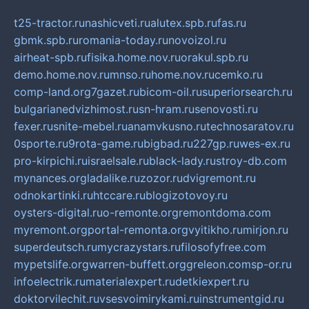
t25-tractor.ru
nashicveti.ru
alutex.spb.ru
fas.ru
gbmk.spb.ru
romania-today.ru
novoizol.ru
airheat-spb.ru
fisika.home.nov.ru
orakul.spb.ru
demo.home.nov.ru
mnso.ru
home.nov.ru
cemko.ru
comp-land.org
7gazet.ru
bicom-oil.ru
superiorsearch.ru
bulgarianedvizhimost.ru
sn-hram.ru
senovosti.ru
fexer.ru
snite-mebel.ru
anamvkusno.ru
technosaratov.ru
0sporte.ru
9rota-game.ru
bigbad.ru
227gp.ru
wes-ex.ru
pro-kirpichi.ru
israelsale.ru
black-lady.ru
stroy-db.com
mynances.org
ladalike.ru
zozor.ru
dvigremont.ru
odnokartinki.ru
htccare.ru
blogizotovoy.ru
oysters-digital.ru
o-remonte.org
remontdoma.com
myremont.org
portal-remonta.org
vyitikho.ru
mirjon.ru
superdeutsch.ru
mycrazystars.ru
filosofyfree.com
mypetslife.org
warren-buffett.org
greleon.com
sp-or.ru
infoelectrik.ru
materialexpert.ru
detkiexpert.ru
doktorvilechit.ru
vsesvoimirykami.ru
instrumentgid.ru